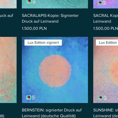
uck auf
SACRALAPIS-Kopie: Signierter
SACRAL Kopie
Druck auf Leinwand
Leinwand
Preis
Preis
1.500,00 PLN
1.500,00 PLN
Lux Edition signiert
Lux Edition 
BERNSTEIN: signierter Druck auf
SUNSHINE: si
ät)
Leinwand (deutsche Qualität)
Leinwand (de