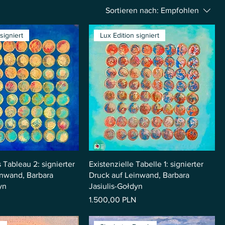
Sortieren nach:
Empfohlen
signiert
Lux Edition signiert
s Tableau 2: signierter
Existenzielle Tabelle 1: signierter
inwand, Barbara
Druck auf Leinwand, Barbara
yn
Jasiulis-Gołdyn
Preis
1.500,00 PLN