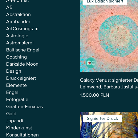
A4-Format
Lux Edition signiert
A5
Abstraktion
Armbänder
ArtCosmogram
Astrologie
Astromalerei
Baltische Engel
Coaching
Darkside Moon
Design
Druck signiert
Galaxy Venus: signierter D
Elemente
Leinwand, Barbara Jasiuli
Engel
Preis
1.500,00 PLN
Fotografie
Giraffen-Fauxpas
Gold
Signierter Druck
Japandi
Kinderkunst
Konsultationen