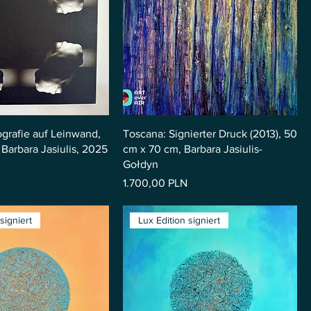
ografie auf Leinwand,
Toscana: Signierter Druck (2013), 50
arbara Jasiulis, 2025
cm x 70 cm, Barbara Jasiulis-
Gołdyn
Preis
1.700,00 PLN
signiert
Lux Edition signiert