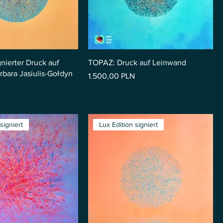
gnierter Druck auf
TOPAZ: Druck auf Leinwand
rbara Jasiulis-Gołdyn
Preis
1.500,00 PLN
signiert
Lux Edition signiert