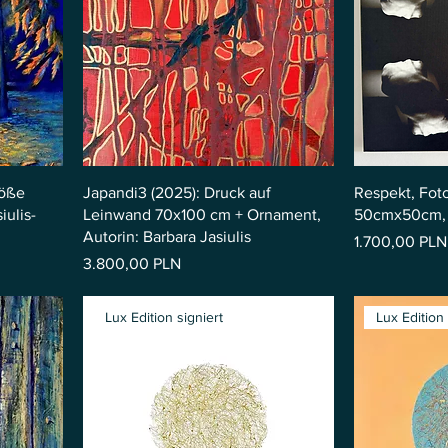
röße
Japandi3 (2025): Druck auf
Respekt, Fot
iulis-
Leinwand 70x100 cm + Ornament,
50cmx50cm, B
Autorin: Barbara Jasiulis
Preis
1.700,00 PLN
Preis
3.800,00 PLN
Lux Edition signiert
Lux Edition 