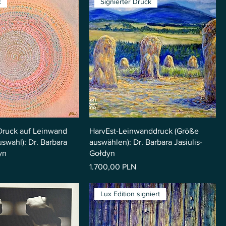
x
Signierter Druck
 Druck auf Leinwand
HarvEst-Leinwanddruck (Größe
swahl): Dr. Barbara
auswählen): Dr. Barbara Jasiulis-
yn
Gołdyn
Preis
1.700,00 PLN
Lux Edition signiert