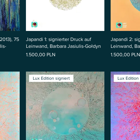
2013), 75
Japandi 1: signierter Druck auf
Japandi 2: si
is-
Leinwand, Barbara Jasiulis-Gołdyn
Leinwand, Ba
Preis
Preis
1.500,00 PLN
1.500,00 PLN
Lux Edition signiert
Lux Edition 