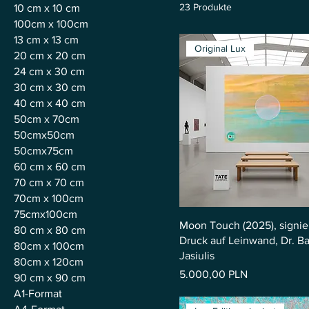
23 Produkte
10 cm x 10 cm
100cm x 100cm
13 cm x 13 cm
Original Lux
20 cm x 20 cm
24 cm x 30 cm
30 cm x 30 cm
40 cm x 40 cm
50cm x 70cm
50cmx50cm
50cmx75cm
60 cm x 60 cm
70 cm x 70 cm
70cm x 100cm
75cmx100cm
Moon Touch (2025), signie
80 cm x 80 cm
Druck auf Leinwand, Dr. Ba
80cm x 100cm
Jasiulis
80cm x 120cm
Preis
5.000,00 PLN
90 cm x 90 cm
A1-Format