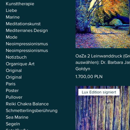
Kunsttherapie
Liebe
Marine
Meditationskunst
Mediterranes Design
Mode
Neoimpressionismus
Neoimpressionismus
OaZa 2 Leinwanddruck (G
Notizbuch
auswählen): Dr. Barbara Jas
Organique Art
Gołdyn
Original
Preis
1.700,00 PLN
Original
Paris
Poster
Lux Edition signiert
Pullover
Reiki Chakra Balance
Schmetterlingsberührung
Sea Marine
Segeln