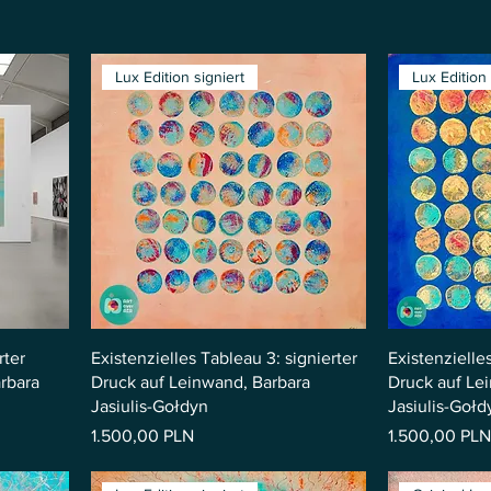
Lux Edition signiert
Lux Edition 
rter
Existenzielles Tableau 3: signierter
Existenzielle
rbara
Druck auf Leinwand, Barbara
Druck auf Le
Jasiulis-Gołdyn
Jasiulis-Gołd
Preis
Preis
1.500,00 PLN
1.500,00 PLN