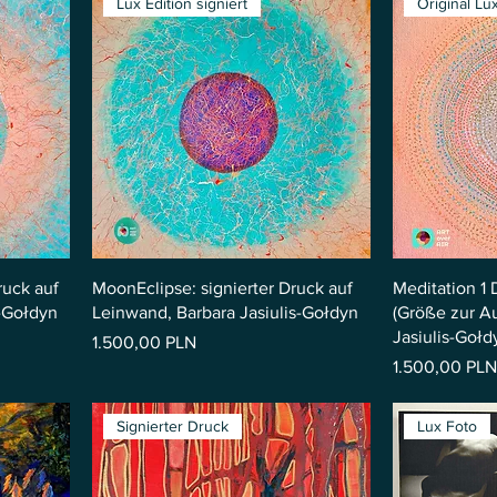
Lux Edition signiert
Original Lu
ruck auf
MoonEclipse: signierter Druck auf
Meditation 1
s-Gołdyn
Leinwand, Barbara Jasiulis-Gołdyn
(Größe zur Au
Jasiulis-Gołd
Preis
1.500,00 PLN
Preis
1.500,00 PLN
Signierter Druck
Lux Foto