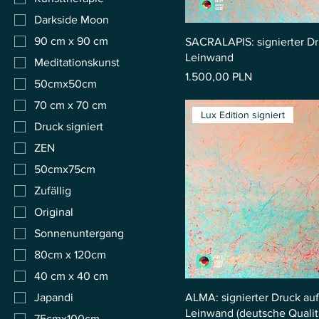
Darkside Moon
90 cm x 90 cm
SACRALAPIS: signierter Dr
Leinwand
Meditationskunst
Preis
1.500,00 PLN
50cmx50cm
70 cm x 70 cm
Lux Edition signiert
Druck signiert
ZEN
50cmx75cm
Zufällig
Original
Sonnenuntergang
80cm x 120cm
40 cm x 40 cm
ALMA: signierter Druck auf
Japandi
Leinwand (deutsche Qualit
75cmx100cm