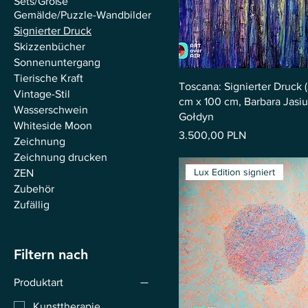
Sets/Große
Gemälde/Puzzle-Wandbilder
Signierter Druck
Skizzenbücher
Sonnenuntergang
Tierische Kraft
Toscana: Signierter Druck (
Vintage-Stil
cm x 100 cm, Barbara Jasiul
Wasserschwein
Gołdyn
Whiteside Moon
Preis
3.500,00 PLN
Zeichnung
Zeichnung drucken
Lux Edition signiert
ZEN
Zubehör
Zufällig
Filtern nach
Produktart
Kunsttherapie