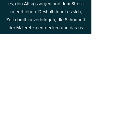
es, den Alltagssorgen und dem Stress
zu entfliehen. Deshalb lohnt es sich,
Zeit damit zu verbringen, die Schönheit
der Malerei zu entdecken und daraus
Freude und Erleichterung zu schöpfen.
Dies ist eine der Methoden, Ihre
Schwingungen in Richtung Freude und
Glück zu steigern.