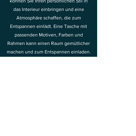
können Sie Ihren persönlichen Stil in
das Interieur einbringen und eine
Atmosphäre schaffen, die zum
Entspannen einlädt. Eine Tasche mit
passenden Motiven, Farben und
Rahmen kann einen Raum gemütlicher
machen und zum Entspannen einladen.
Egal, ob Sie sich für gedämpfte
Landschaften oder kräftige
Abstraktionen entscheiden, Gemälde
werden Ihr Schlafzimmer mit Sicherheit
beleben.
Entspannung und Genuss
Kunst zu schaffen ist ein Prozess, der
Ruhe und Entspannung erfordert. Der