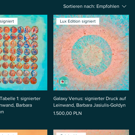
Sortieren nach:
Empfohlen
signiert
Lux Edition signiert
Tabelle 1: signierter
Galaxy Venus: signierter Druck auf
inwand, Barbara
Leinwand, Barbara Jasiulis-Gołdyn
yn
Preis
1.500,00 PLN