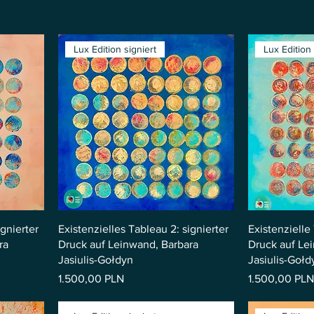
Lux Edition signiert
Lux Edition 
ignierter
Existenzielles Tableau 2: signierter
Existenzielle 
ra
Druck auf Leinwand, Barbara
Druck auf Le
Jasiulis-Gołdyn
Jasiulis-Gołd
Preis
Preis
1.500,00 PLN
1.500,00 PLN