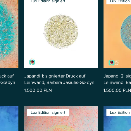
Lux Edition signiert
Lux Edition 
uck auf
Japandi 1: signierter Druck auf
Japandi 2: si
s-Gołdyn
Leinwand, Barbara Jasiulis-Gołdyn
Leinwand, Ba
Preis
Preis
1.500,00 PLN
1.500,00 PLN
Lux Edition signiert
Lux Edition 