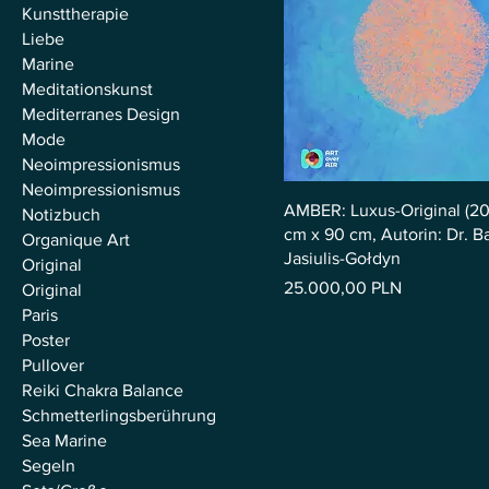
Kunsttherapie
Liebe
Marine
Meditationskunst
Mediterranes Design
Mode
Neoimpressionismus
Neoimpressionismus
AMBER: Luxus-Original (20
Notizbuch
cm x 90 cm, Autorin: Dr. B
Organique Art
Jasiulis-Gołdyn
Original
Preis
25.000,00 PLN
Original
Paris
Poster
Pullover
Reiki Chakra Balance
Schmetterlingsberührung
Sea Marine
Segeln