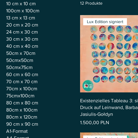
12 Produkte
10 cm x 10 cm
100cm x 100cm
13 cm x 13 cm
Lux Edition signiert
20 cm x 20 cm
24 cm x 30 cm
30 cm x 30 cm
40 cm x 40 cm
50cm x 70cm
50cmx50cm
50cmx75cm
60 cm x 60 cm
70 cm x 70 cm
70cm x 100cm
75cmx100cm
Existenzielles Tableau 3: s
80 cm x 80 cm
Druck auf Leinwand, Barba
80cm x 100cm
Jasiulis-Gołdyn
80cm x 120cm
Preis
1.500,00 PLN
90 cm x 90 cm
A1-Format