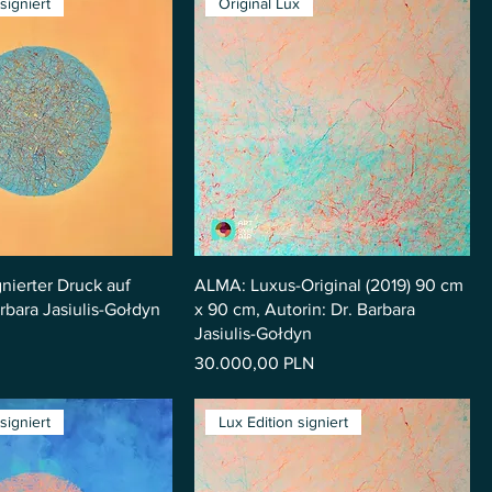
signiert
Original Lux
gnierter Druck auf
ALMA: Luxus-Original (2019) 90 cm
rbara Jasiulis-Gołdyn
x 90 cm, Autorin: Dr. Barbara
Jasiulis-Gołdyn
Preis
30.000,00 PLN
signiert
Lux Edition signiert