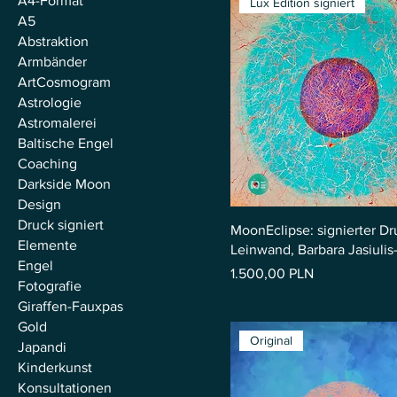
A4-Format
Lux Edition signiert
A5
Abstraktion
Armbänder
ArtCosmogram
Astrologie
Astromalerei
Baltische Engel
Coaching
Darkside Moon
Design
Druck signiert
MoonEclipse: signierter Dr
Elemente
Leinwand, Barbara Jasiuli
Engel
Preis
1.500,00 PLN
Fotografie
Giraffen-Fauxpas
Gold
Original
Japandi
Kinderkunst
Konsultationen