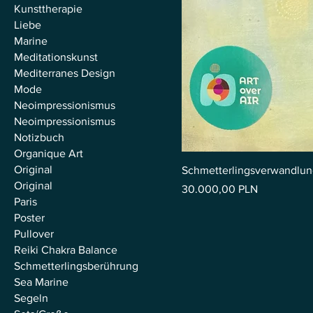
Kunsttherapie
Liebe
Marine
Meditationskunst
Mediterranes Design
Mode
Neoimpressionismus
Neoimpressionismus
Notizbuch
Organique Art
Original
Schmetterlingsverwandlung 
Original
Preis
30.000,00 PLN
Paris
Poster
Pullover
Reiki Chakra Balance
Schmetterlingsberührung
Sea Marine
Segeln