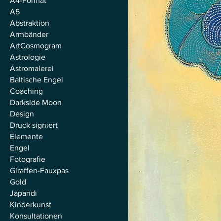
A4-Format
A5
Abstraktion
Armbänder
ArtCosmogram
Astrologie
Astromalerei
Baltische Engel
Coaching
Darkside Moon
Design
Druck signiert
Elemente
Engel
Fotografie
Giraffen-Fauxpas
Gold
Japandi
Kinderkunst
Konsultationen