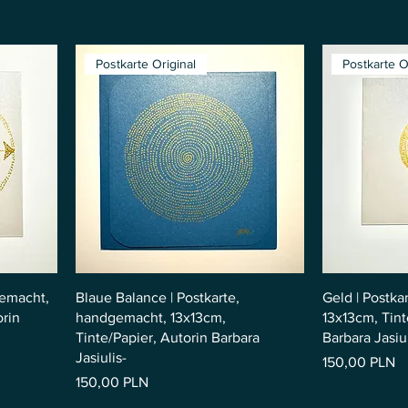
Postkarte Original
Postkarte O
gemacht,
Blaue Balance | Postkarte,
Geld | Postk
orin
handgemacht, 13x13cm,
13x13cm, Tint
Tinte/Papier, Autorin Barbara
Barbara Jasiu
Jasiulis-
Preis
150,00 PLN
Preis
150,00 PLN