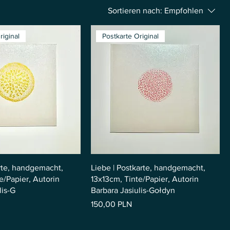
Sortieren nach:
Empfohlen
riginal
Postkarte Original
arte, handgemacht,
Liebe | Postkarte, handgemacht,
e/Papier, Autorin
13x13cm, Tinte/Papier, Autorin
lis-G
Barbara Jasiulis-Gołdyn
Preis
150,00 PLN