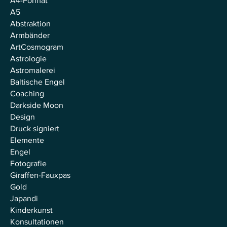
A4-Format
A5
Abstraktion
Armbänder
ArtCosmogram
Astrologie
Astromalerei
Baltische Engel
Coaching
Darkside Moon
Design
Druck signiert
Elemente
Engel
Fotografie
Giraffen-Fauxpas
Gold
Japandi
Kinderkunst
Konsultationen