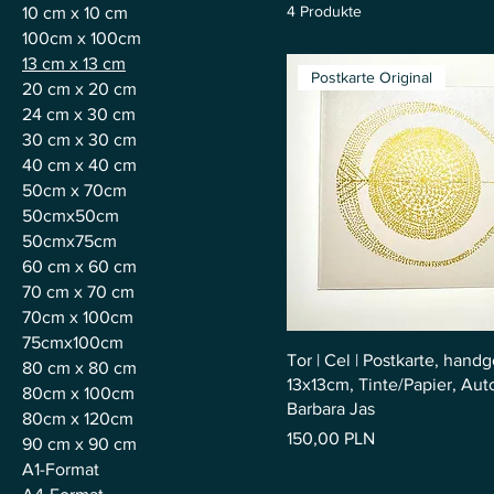
4 Produkte
10 cm x 10 cm
100cm x 100cm
13 cm x 13 cm
Postkarte Original
20 cm x 20 cm
24 cm x 30 cm
30 cm x 30 cm
40 cm x 40 cm
50cm x 70cm
50cmx50cm
50cmx75cm
60 cm x 60 cm
70 cm x 70 cm
70cm x 100cm
75cmx100cm
Tor | Cel | Postkarte, hand
80 cm x 80 cm
13x13cm, Tinte/Papier, Aut
80cm x 100cm
Barbara Jas
80cm x 120cm
Preis
150,00 PLN
90 cm x 90 cm
A1-Format