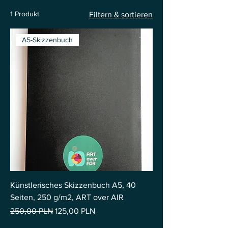
1 Produkt
Filtern & sortieren
A5-Skizzenbuch
Künstlerisches Skizzenbuch A5, 40
Seiten, 250 g/m2, ART over AIR
Standardpreis
Sale-Preis
250,00 PLN
125,00 PLN