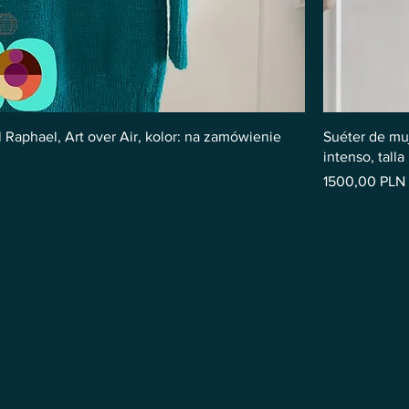
phael, Art over Air, kolor: na zamówienie
Suéter de muj
intenso, talla
Precio
1500,00 PLN