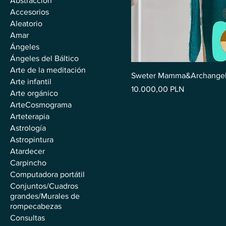
Abstracción
Accesorios
Aleatorio
Amar
Ángeles
Ángeles del Báltico
Arte de la meditación
Sweter Mamma&Archangel Ra
Arte infantil
Precio
10.000,00 PLN
Arte orgánico
ArteCosmograma
Arteterapia
Astrología
Astropintura
Atardecer
Carpincho
Computadora portátil
Conjuntos/Cuadros
grandes/Murales de
rompecabezas
Consultas