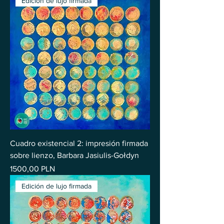
Edición de lujo firmada
Cuadro existencial 2: impresión firmada
sobre lienzo, Barbara Jasiulis-Gołdyn
Precio
1500,00 PLN
Edición de lujo firmada