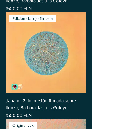
lienzo, Barbara Jasiulis-Gołdyn
Precio
1500,00 PLN
Edición de lujo firmada
Japandi 2: impresión firmada sobre
lienzo, Barbara Jasiulis-Gołdyn
Precio
1500,00 PLN
Original Lux