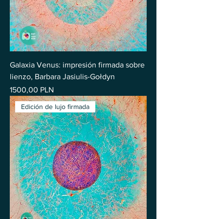
Galaxia Venus: impresión firmada sobre
lienzo, Barbara Jasiulis-Gołdyn
Precio
1500,00 PLN
Edición de lujo firmada