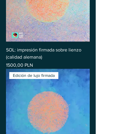
SOL: impresión firmada sobre lienzo
(calidad alemana)
Precio
1500,00 PLN
Edición de lujo firmada