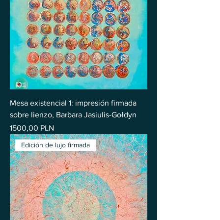
Mesa existencial 1: impresión firmada
sobre lienzo, Barbara Jasiulis-Gołdyn
Precio
1500,00 PLN
Edición de lujo firmada