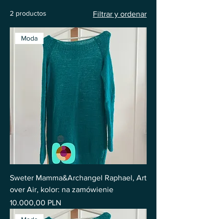
2 productos
Filtrar y ordenar
Moda
Sweter Mamma&Archangel Raphael, Art
over Air, kolor: na zamówienie
Precio
10.000,00 PLN