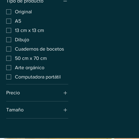
Tipo de producto
Original
A5
13 cm x 13 cm
Dibujo
Cuadernos de bocetos
50 cm x 70 cm
Arte orgánico
Computadora portátil
Precio
Tamaño
125 PLN
2200 PLN
21 cm x 29,7 cm
50 cm x 70 cm