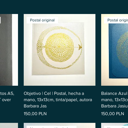
Postal original
Postal origi
tos A5,
Objetivo | Cel | Postal, hecha a
Balance Azul 
T over
mano, 13x13cm, tinta/papel, autora
mano, 13x13cm
Barbara Jas
Barbara Jasiul
ta
Precio
Precio
150,00 PLN
150,00 PLN