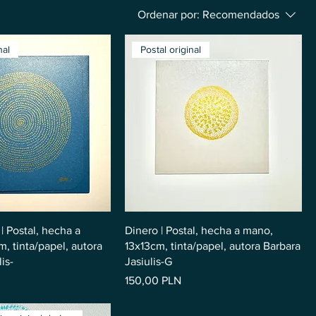
Ordenar por:
Recomendados
nal
Postal original
| Postal, hecha a
Dinero | Postal, hecha a mano,
, tinta/papel, autora
13x13cm, tinta/papel, autora Barbara
is-
Jasiulis-G
Precio
150,00 PLN