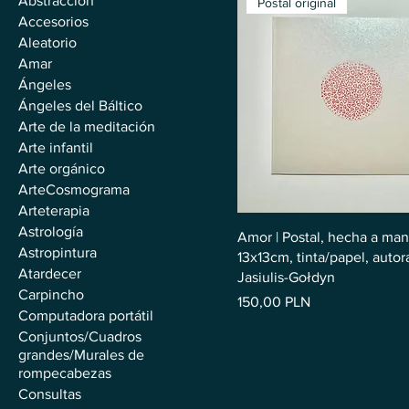
Abstracción
Postal original
Accesorios
Aleatorio
Amar
Ángeles
Ángeles del Báltico
Arte de la meditación
Arte infantil
Arte orgánico
ArteCosmograma
Arteterapia
Astrología
Amor | Postal, hecha a man
Astropintura
13x13cm, tinta/papel, autor
Atardecer
Jasiulis-Gołdyn
Carpincho
Precio
150,00 PLN
Computadora portátil
Conjuntos/Cuadros
grandes/Murales de
rompecabezas
Consultas