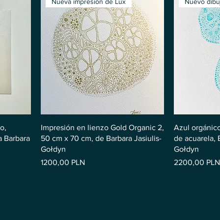
Nueva impresión de Lux
o,
Impresión en lienzo Gold Organic 2,
Azul orgánico
a Barbara
50 cm x 70 cm, de Barbara Jasiulis-
de acuarela, 
Gołdyn
Gołdyn
Precio
Precio
1200,00 PLN
2200,00 PLN