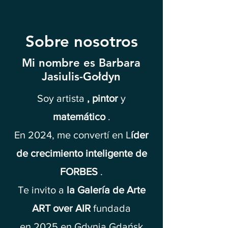
Sobre nosotros
Mi nombre es Barbara
Jasiulis-Gołdyn
Soy artista
, pintor
y
matemático
.
En 2024, me convertí en L
íder
de crecimiento inteligente
de
FORBES
.
Te invito a
la Galería de Arte
ART over AIR
fundada
en 2025 en Gdynia Gdańsk