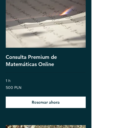
Consulta Premium de
Matemáticas Online
1 h
500
500 PLN
eslotis
polacos
Reservar ahora