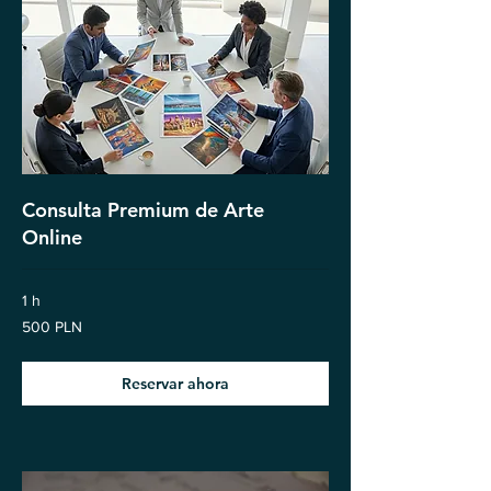
Consulta Premium de Arte
Online
1 h
500
500 PLN
eslotis
polacos
Reservar ahora