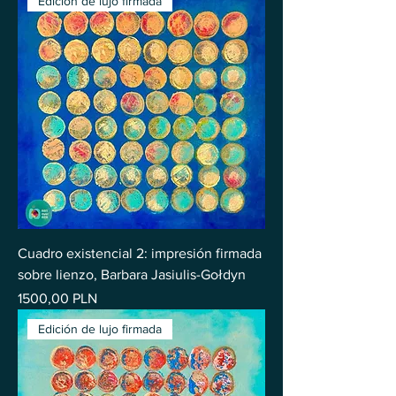
Edición de lujo firmada
Cuadro existencial 2: impresión firmada
sobre lienzo, Barbara Jasiulis-Gołdyn
Precio
1500,00 PLN
Edición de lujo firmada