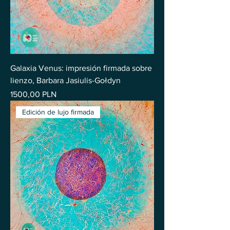
Galaxia Venus: impresión firmada sobre
lienzo, Barbara Jasiulis-Gołdyn
Precio
1500,00 PLN
Edición de lujo firmada