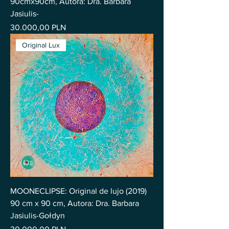
90cmx90cm, Autora: Dra. Barbara
Jasiulis-
Precio
30.000,00 PLN
Original Lux
MOONECLIPSE: Original de lujo (2019)
90 cm x 90 cm, Autora: Dra. Barbara
Jasiulis-Gołdyn
Precio