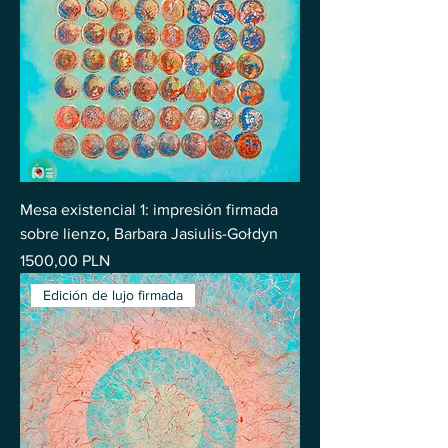
Mesa existencial 1: impresión firmada
sobre lienzo, Barbara Jasiulis-Gołdyn
Precio
1500,00 PLN
Edición de lujo firmada