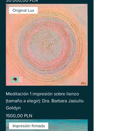
30.000,00 PLN
Original Lux
Meditación 1 impresión sobre lienzo
(tamaño a elegir): Dra. Barbara Jasiulis-
Gołdyn
Precio
1500,00 PLN
Impresión firmada