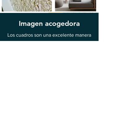
Imagen acogedora
Los cuadros son una excelente manera
de darle a tu dormitorio un ambiente
acogedor. Gracias a esto, podrás
introducir tu estilo personal en el
interior y crear un ambiente propicio
para la relajación. Una bolsa de motivos,
colores y marcos apropiados puede
hacer que un espacio sea más acogedor
y que invite a relajarse. Ya sea que
elijas paisajes discretos o abstracciones
atrevidas, las pinturas seguramente
animarán tu dormitorio.