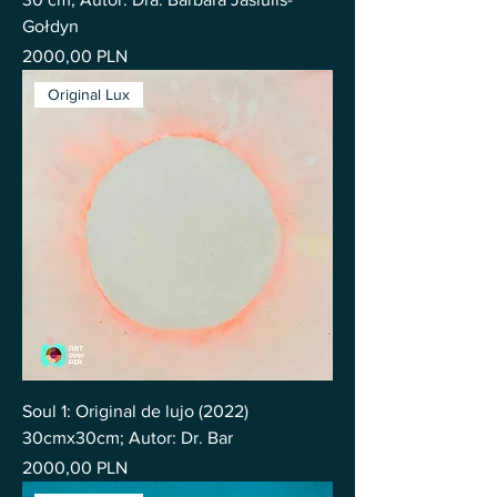
Gołdyn
Precio
2000,00 PLN
Original Lux
Soul 1: Original de lujo (2022)
30cmx30cm; Autor: Dr. Bar
Precio
2000,00 PLN