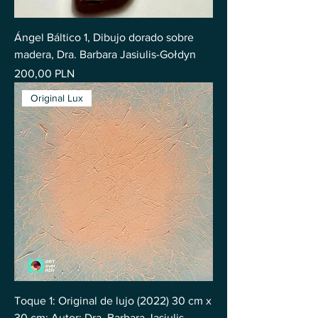
Ángel Báltico 1, Dibujo dorado sobre
madera, Dra. Barbara Jasiulis-Gołdyn
Precio
200,00 PLN
Original Lux
Toque 1: Original de lujo (2022) 30 cm x
30 cm; Autor: Dra. Barbara Jasiulis-