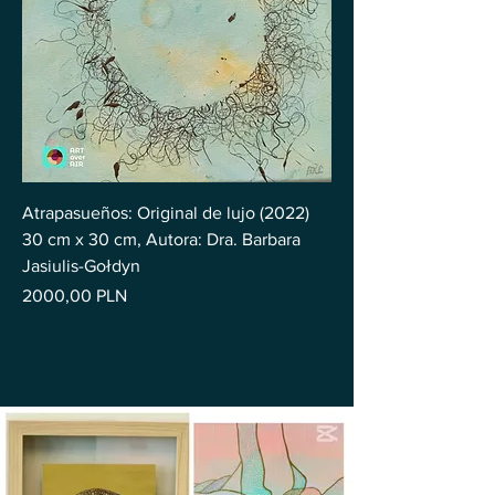
Atrapasueños: Original de lujo (2022)
30 cm x 30 cm, Autora: Dra. Barbara
Jasiulis-Gołdyn
Precio
2000,00 PLN