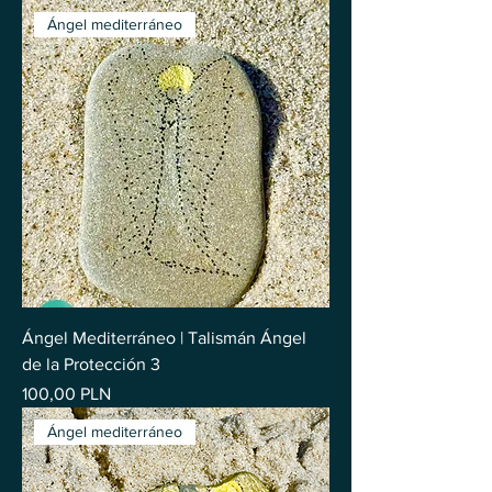
Ángel mediterráneo
Ángel Mediterráneo | Talismán Ángel
de la Protección 3
Precio
100,00 PLN
Ángel mediterráneo