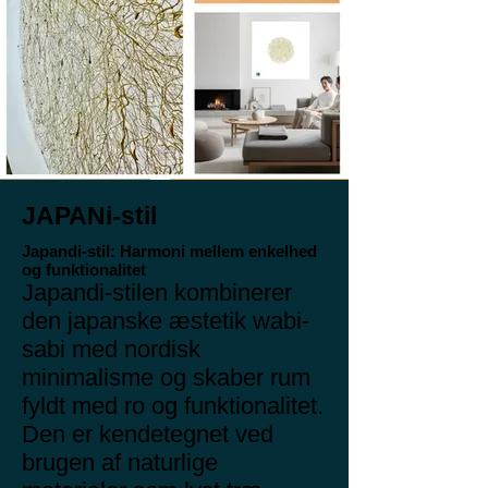
JAPANi-stil
Japandi-stil: Harmoni mellem enkelhed
og funktionalitet
Japandi-stilen kombinerer
den japanske æstetik wabi-
sabi med nordisk
minimalisme og skaber rum
fyldt med ro og funktionalitet.
Den er kendetegnet ved
brugen af naturlige