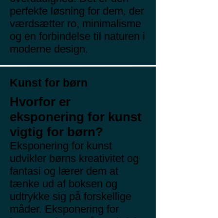
perfekte løsning for dem, der
værdsætter ro, minimalisme
og en forbindelse til naturen i
moderne design.
Kunst for børn
Hvorfor er
eksponering for kunst
vigtig for børn?
Eksponering for kunst
udvikler børns kreativitet og
fantasi og lærer dem at
tænke ud af boksen og
udtrykke sig på forskellige
måder. Eksponering for