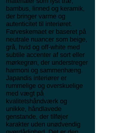
materialer som lyst træ,
bambus, linned og keramik,
der bringer varme og
autenticitet til interiøret.
Farveskemaet er baseret på
neutrale nuancer som beige,
grå, hvid og off-white med
subtile accenter af sort eller
mørkegrøn, der understreger
harmoni og sammenhæng.
Japandis interiører er
rummelige og overskuelige
med vægt på
kvalitetshåndværk og
unikke, håndlavede
genstande, der tilføjer
karakter uden unødvendig
overdådighed. Det er den