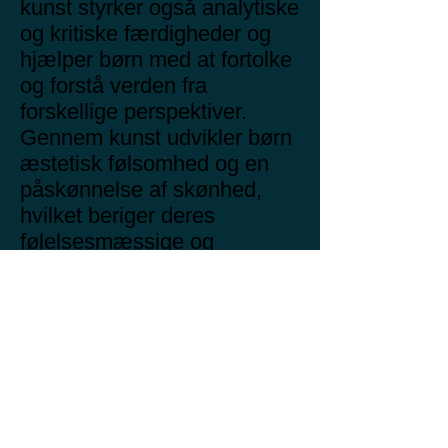
kunst styrker også analytiske
og kritiske færdigheder og
hjælper børn med at fortolke
og forstå verden fra
forskellige perspektiver.
Gennem kunst udvikler børn
æstetisk følsomhed og en
påskønnelse af skønhed,
hvilket beriger deres
følelsesmæssige og
kulturelle liv. Det er også en
fremragende måde at udvikle
manuelle færdigheder og
koordination samt
tålmodighed og præcision.
Endelig kan eksponering for
kunst opbygge børns