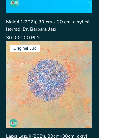
Maleri 1 (2021), 30 cm x 30 cm, akryl på
lærred, Dr. Barbara Jasi
Pris
30.000,00 PLN
Original Lux
Lapis Lazuli (2021), 30cmx30cm, akryl