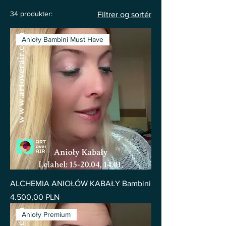
34 produkter:
Filtrer og sortér
Anioły Bambini Must Have
ALCHEMIA ANIOŁÓW KABAŁY Bambini
Pris
4.500,00 PLN
Anioły Premium