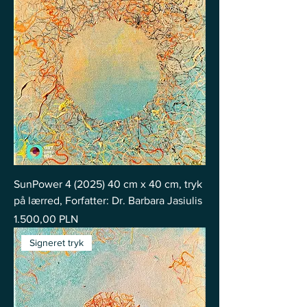
SunPower 4 (2025) 40 cm x 40 cm, tryk
på lærred, Forfatter: Dr. Barbara Jasiulis
Pris
1.500,00 PLN
Signeret tryk