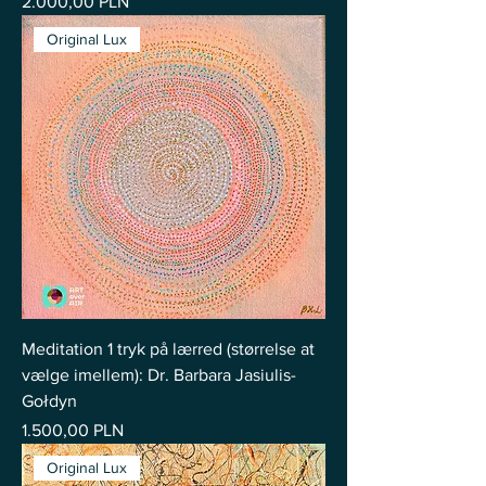
Pris
2.000,00 PLN
Original Lux
Meditation 1 tryk på lærred (størrelse at
vælge imellem): Dr. Barbara Jasiulis-
Gołdyn
Pris
1.500,00 PLN
Original Lux