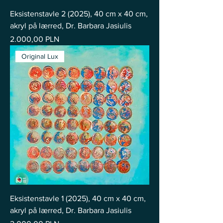
Eksistenstavle 2 (2025), 40 cm x 40 cm,
akryl på lærred, Dr. Barbara Jasiulis
Pris
2.000,00 PLN
Original Lux
Eksistenstavle 1 (2025), 40 cm x 40 cm,
akryl på lærred, Dr. Barbara Jasiulis