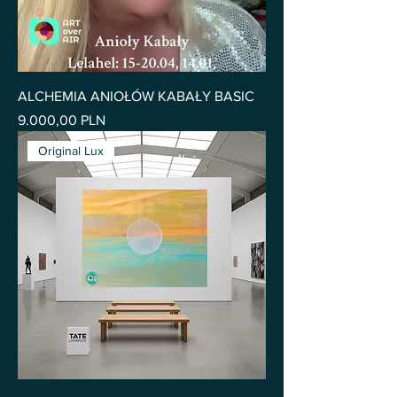
ALCHEMIA ANIOŁÓW KABAŁY BASIC
Pris
9.000,00 PLN
Original Lux