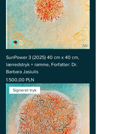
SunPower 3 (2025) 40 cm x 40 cm,
lærredstryk + ramme, Forfatter: Dr.
Barbara Jasiulis
Pris
1.500,00 PLN
Signeret tryk