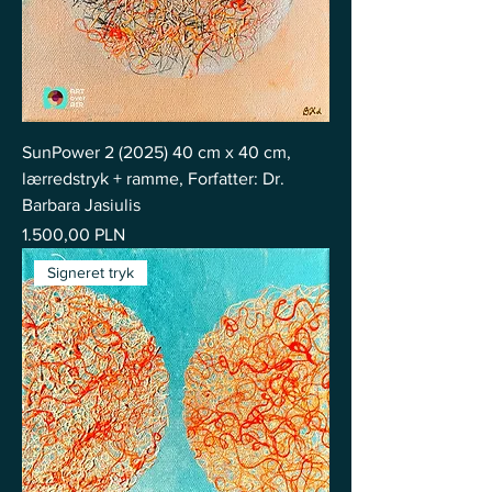
SunPower 2 (2025) 40 cm x 40 cm,
lærredstryk + ramme, Forfatter: Dr.
Barbara Jasiulis
Pris
1.500,00 PLN
Signeret tryk