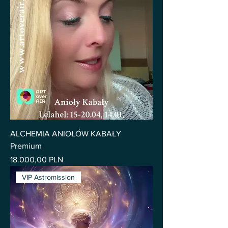
ALCHEMIA ANIOŁÓW KABAŁY
Premium
Pris
18.000,00 PLN
VIP Astromission