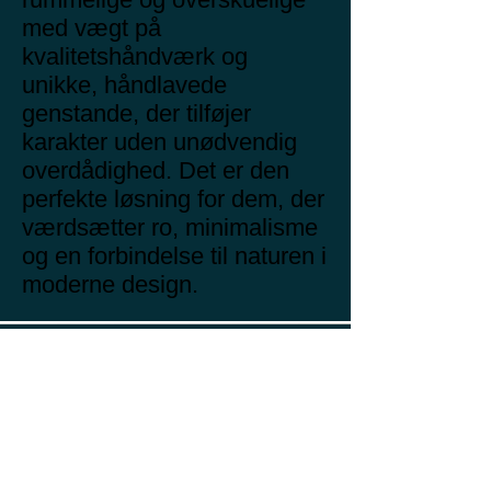
med vægt på
kvalitetshåndværk og
unikke, håndlavede
genstande, der tilføjer
karakter uden unødvendig
overdådighed. Det er den
perfekte løsning for dem, der
værdsætter ro, minimalisme
og en forbindelse til naturen i
moderne design.
Kunst for børn
Hvorfor er
eksponering for kunst
vigtig for børn?