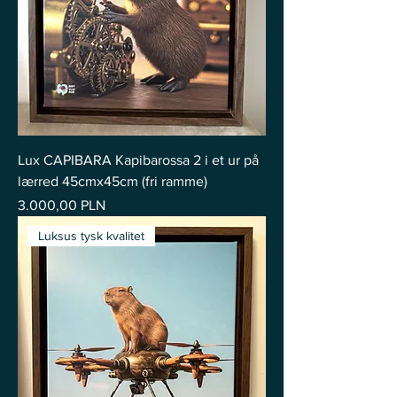
Lux CAPIBARA Kapibarossa 2 i et ur på
lærred 45cmx45cm (fri ramme)
Pris
3.000,00 PLN
Luksus tysk kvalitet