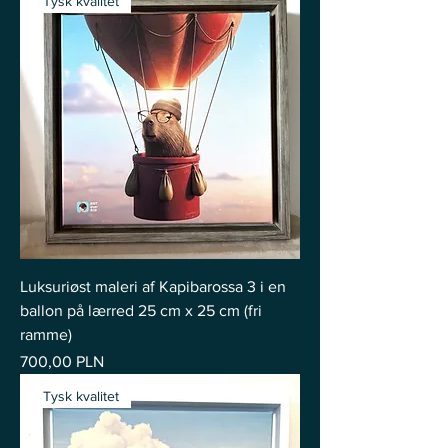
Tysk kvalitet
Luksuriøst maleri af Kapibarossa 3 i en
ballon på lærred 25 cm x 25 cm (fri
ramme)
Pris
700,00 PLN
Tysk kvalitet