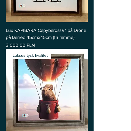
Lux KAPIBARA Capybarossa 1 på Drone
på lærred 45cmx45cm (fri ramme)
Pris
3.000,00 PLN
Luksus tysk kvalitet