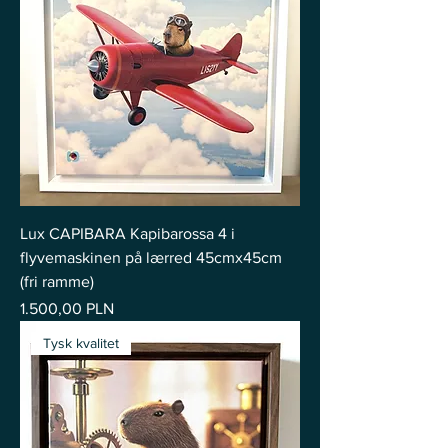
Lux CAPIBARA Kapibarossa 4 i
flyvemaskinen på lærred 45cmx45cm
(fri ramme)
Pris
1.500,00 PLN
Tysk kvalitet