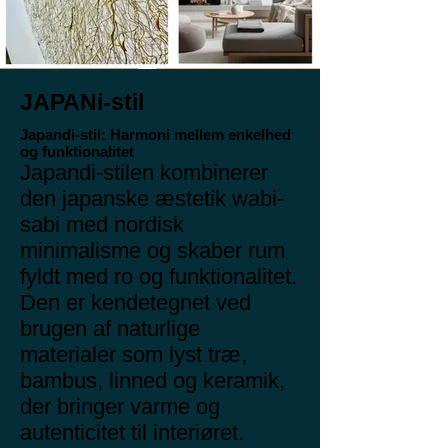
JAPANi-stil
Japandi-stil: Harmoni mellem enkelhed
og funktionalitet
Japandi-stilen kombinerer
den japanske æstetik wabi-
sabi med nordisk
minimalisme og skaber rum
fyldt med ro og funktionalitet.
Den er kendetegnet ved
brugen af naturlige
materialer som lyst træ,
bambus, linned og keramik,
der bringer varme og
autenticitet til interiøret.