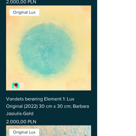
Pris
2.000,00 PLN
Original Lux
Vandets berøring Element 1: Lux
Original (2022) 30 cm x 30 cm; Barbara
Jasiulis-Gołd
Pris
2.000,00 PLN
Original Lux