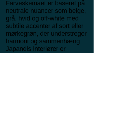
Farveskemaet er baseret på
neutrale nuancer som beige,
grå, hvid og off-white med
subtile accenter af sort eller
mørkegrøn, der understreger
harmoni og sammenhæng.
Japandis interiører er
rummelige og overskuelige
med vægt på
kvalitetshåndværk og
unikke, håndlavede
genstande, der tilføjer
karakter uden unødvendig
overdådighed. Det er den
perfekte løsning for dem, der
værdsætter ro, minimalisme
og en forbindelse til naturen i