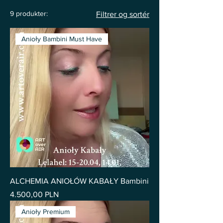
9 produkter:
Filtrer og sortér
Anioły Bambini Must Have
ALCHEMIA ANIOŁÓW KABAŁY Bambini
Pris
4.500,00 PLN
Anioły Premium