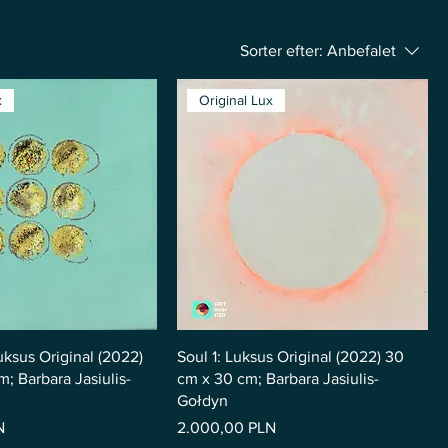
Sorter efter:
Anbefalet
x
Original Lux
uksus Original (2022)
Soul 1: Luksus Original (2022) 30
; Barbara Jasiulis-
cm x 30 cm; Barbara Jasiulis-
Gołdyn
Pris
N
2.000,00 PLN