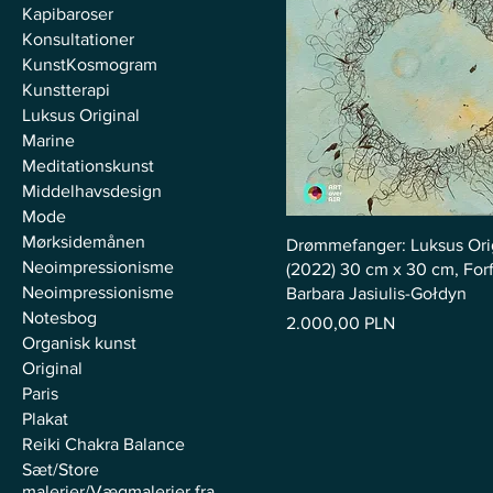
Kapibaroser
Konsultationer
KunstKosmogram
Kunstterapi
Luksus Original
Marine
Meditationskunst
Middelhavsdesign
Mode
Mørksidemånen
Drømmefanger: Luksus Ori
Neoimpressionisme
(2022) 30 cm x 30 cm, Forfa
Neoimpressionisme
Barbara Jasiulis-Gołdyn
Notesbog
Pris
2.000,00 PLN
Organisk kunst
Original
Paris
Plakat
Reiki Chakra Balance
Sæt/Store
malerier/Vægmalerier fra