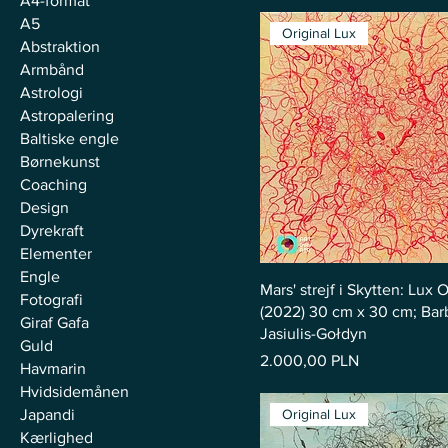
A4-format
A5
Original Lux
Abstraktion
Armbånd
Astrologi
Astropalering
Baltiske engle
Børnekunst
Coaching
Design
Dyrekraft
Elementer
Engle
Mars' strejf i Skytten: Lux O
Fotografi
(2022) 30 cm x 30 cm; Bar
Giraf Gafa
Jasiulis-Gołdyn
Guld
Pris
2.000,00 PLN
Havmarin
Hvidsidemånen
Japandi
Original Lux
Kærlighed