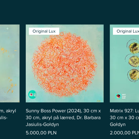
Original Lux
Original Lu
m, akryl
Sunny Boss Power (2024), 30 cm x
Matrix 927: L
lis-
30 cm, akryl på lærred, Dr. Barbara
30 cm x 30 cm
Jasiulis-Gołdyn
Gołdyn
Pris
Pris
5.000,00 PLN
2.000,00 PL