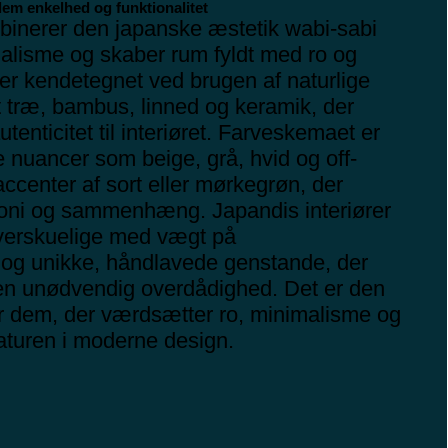
lem enkelhed og funktionalitet
binerer den japanske æstetik wabi-sabi
alisme og skaber rum fyldt med ro og
 er kendetegnet ved brugen af naturlige
t træ, bambus, linned og keramik, der
tenticitet til interiøret. Farveskemaet er
e nuancer som beige, grå, hvid og off-
ccenter af sort eller mørkegrøn, der
oni og sammenhæng. Japandis interiører
verskuelige med vægt på
 og unikke, håndlavede genstande, der
uden unødvendig overdådighed. Det er den
or dem, der værdsætter ro, minimalisme og
naturen i moderne design.