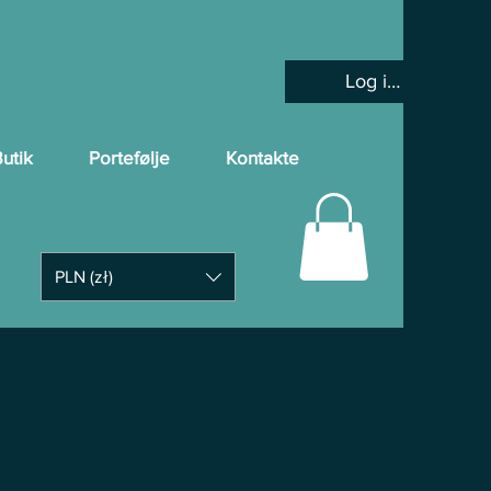
Log ind
utik
Portefølje
Kontakte
PLN (zł)