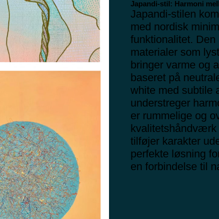
Japandi-stil: Harmoni mel
Japandi-stilen kom
med nordisk minim
funktionalitet. Den
materialer som lys
bringer varme og au
baseret på neutral
white med subtile a
understreger harm
er rummelige og o
kvalitetshåndværk
tilføjer karakter 
perfekte løsning f
en forbindelse til 