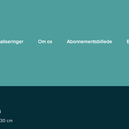
aliseringer
Om os
Abonnementsbillede
B
m
x 30 cm