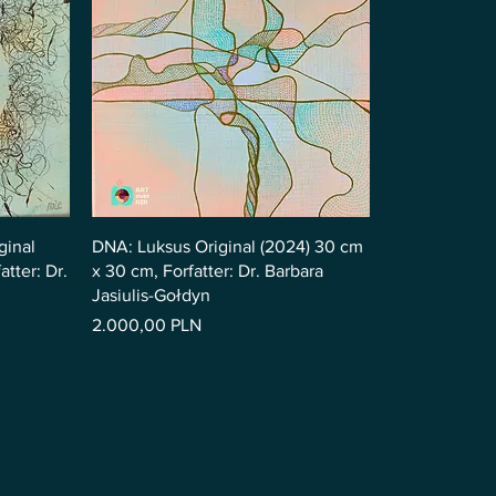
ginal
DNA: Luksus Original (2024) 30 cm
tter: Dr.
x 30 cm, Forfatter: Dr. Barbara
Jasiulis-Gołdyn
Pris
2.000,00 PLN