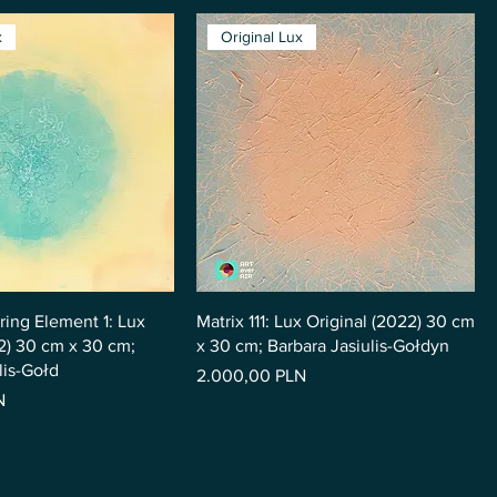
x
Original Lux
ring Element 1: Lux
Matrix 111: Lux Original (2022) 30 cm
2) 30 cm x 30 cm;
x 30 cm; Barbara Jasiulis-Gołdyn
lis-Gołd
Pris
2.000,00 PLN
N