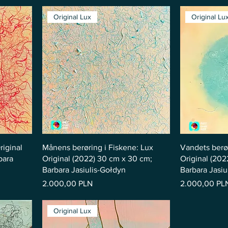
Original Lux
Original Lu
riginal
Månens berøring i Fiskene: Lux
Vandets berø
bara
Original (2022) 30 cm x 30 cm;
Original (202
Barbara Jasiulis-Gołdyn
Barbara Jasiu
Pris
Pris
2.000,00 PLN
2.000,00 PL
Original Lux