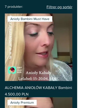
7 produkter:
Filtrer og sortér
Anioły Bambini Must Have
ALCHEMIA ANIOŁÓW KABAŁY Bambini
Pris
4.500,00 PLN
Anioły Premium