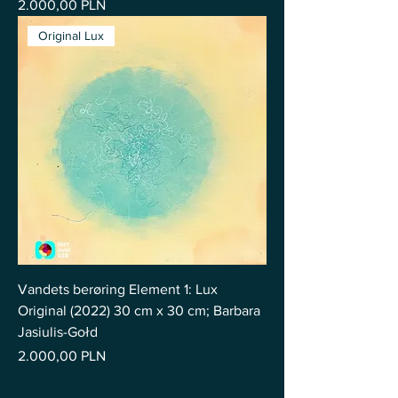
Pris
2.000,00 PLN
Original Lux
Vandets berøring Element 1: Lux
Original (2022) 30 cm x 30 cm; Barbara
Jasiulis-Gołd
Pris
2.000,00 PLN