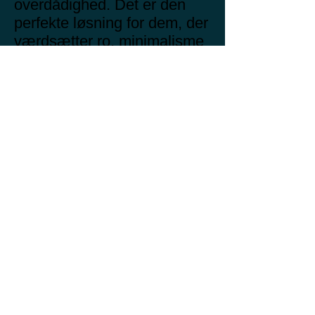
overdådighed. Det er den
perfekte løsning for dem, der
værdsætter ro, minimalisme
og en forbindelse til naturen i
moderne design.
Kunst for børn
Hvorfor er
eksponering for kunst
vigtig for børn?
Eksponering for kunst
udvikler børns kreativitet og
fantasi og lærer dem at
tænke ud af boksen og
udtrykke sig på forskellige
måder. Eksponering for