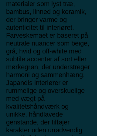
materialer som lyst træ,
bambus, linned og keramik,
der bringer varme og
autenticitet til interiøret.
Farveskemaet er baseret på
neutrale nuancer som beige,
grå, hvid og off-white med
subtile accenter af sort eller
mørkegrøn, der understreger
harmoni og sammenhæng.
Japandis interiører er
rummelige og overskuelige
med vægt på
kvalitetshåndværk og
unikke, håndlavede
genstande, der tilføjer
karakter uden unødvendig