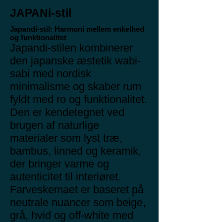
JAPANi-stil
Japandi-stil: Harmoni mellem enkelhed
og funktionalitet
Japandi-stilen kombinerer
den japanske æstetik wabi-
sabi med nordisk
minimalisme og skaber rum
fyldt med ro og funktionalitet.
Den er kendetegnet ved
brugen af naturlige
materialer som lyst træ,
bambus, linned og keramik,
der bringer varme og
autenticitet til interiøret.
Farveskemaet er baseret på
neutrale nuancer som beige,
grå, hvid og off-white med