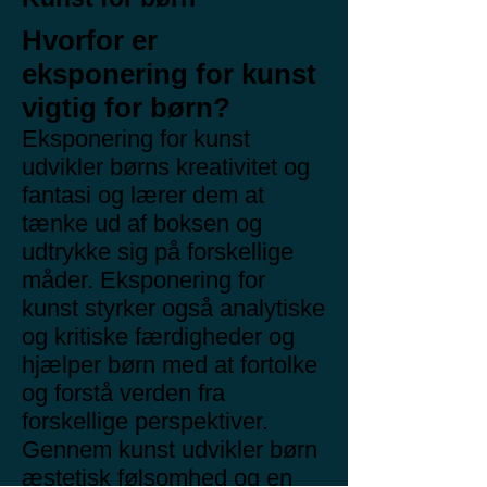
Hvorfor er
eksponering for kunst
vigtig for børn?
Eksponering for kunst
udvikler børns kreativitet og
fantasi og lærer dem at
tænke ud af boksen og
udtrykke sig på forskellige
måder. Eksponering for
kunst styrker også analytiske
og kritiske færdigheder og
hjælper børn med at fortolke
og forstå verden fra
forskellige perspektiver.
Gennem kunst udvikler børn
æstetisk følsomhed og en