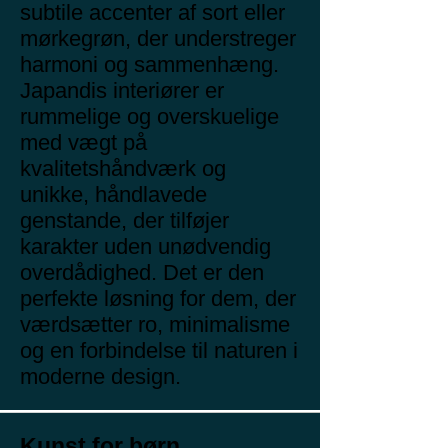
subtile accenter af sort eller
mørkegrøn, der understreger
harmoni og sammenhæng.
Japandis interiører er
rummelige og overskuelige
med vægt på
kvalitetshåndværk og
unikke, håndlavede
genstande, der tilføjer
karakter uden unødvendig
overdådighed. Det er den
perfekte løsning for dem, der
værdsætter ro, minimalisme
og en forbindelse til naturen i
moderne design.
Kunst for børn