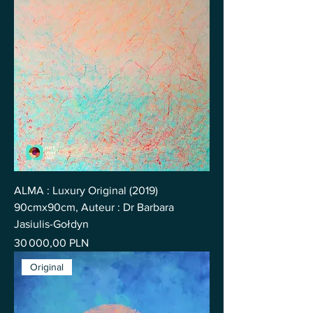
ALMA : Luxury Original (2019)
90cmx90cm, Auteur : Dr Barbara
Jasiulis-Gołdyn
Prix
30 000,00 PLN
Original