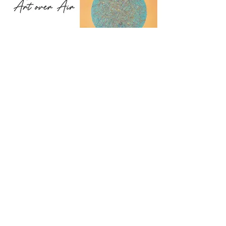
Image chaleureuse
Les images sont un excellent moyen de
donner à votre chambre une
atmosphère chaleureuse. Grâce à cela,
vous pouvez introduire votre style