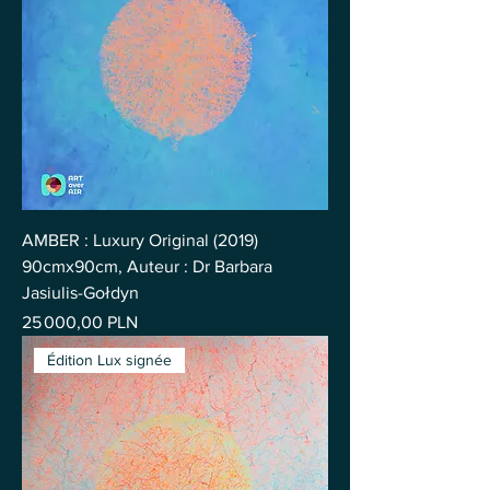
AMBER : Luxury Original (2019)
90cmx90cm, Auteur : Dr Barbara
Jasiulis-Gołdyn
Prix
25 000,00 PLN
Édition Lux signée