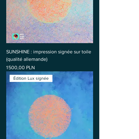
SUNSHINE : impression signée sur toile
(qualité allemande)
Prix
1 500,00 PLN
Édition Lux signée