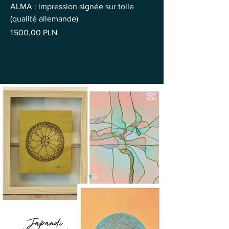
ALMA : impression signée sur toile
(qualité allemande)
Prix
1 500,00 PLN