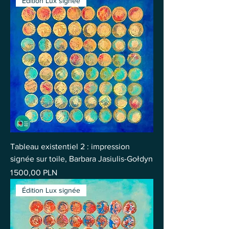
Édition Lux signée
Tableau existentiel 2 : impression
signée sur toile, Barbara Jasiulis-Gołdyn
Prix
1 500,00 PLN
Édition Lux signée