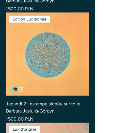
Barbara Jasiulis-Gołdyn
Prix
1 500,00 PLN
Édition Lux signée
Japandi 2 : estampe signée sur toile,
Barbara Jasiulis-Gołdyn
Prix
1 500,00 PLN
Lux d'origine