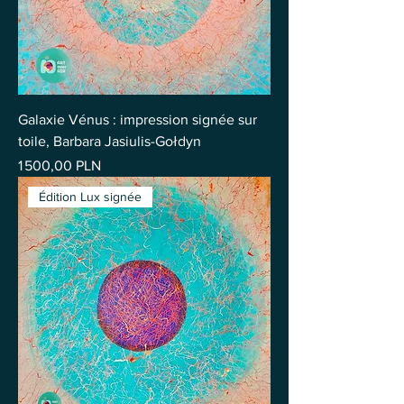
Galaxie Vénus : impression signée sur
toile, Barbara Jasiulis-Gołdyn
Prix
1 500,00 PLN
Édition Lux signée