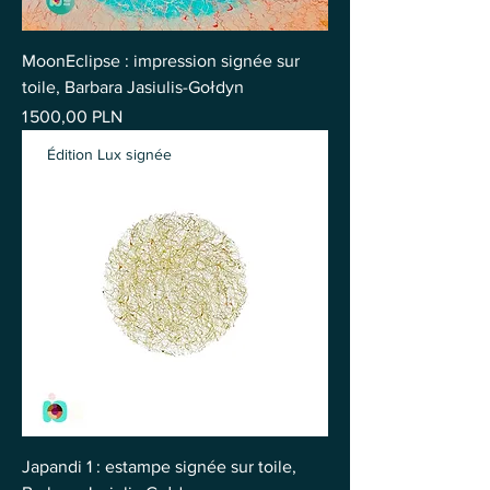
MoonEclipse : impression signée sur
toile, Barbara Jasiulis-Gołdyn
Prix
1 500,00 PLN
Édition Lux signée
Japandi 1 : estampe signée sur toile,