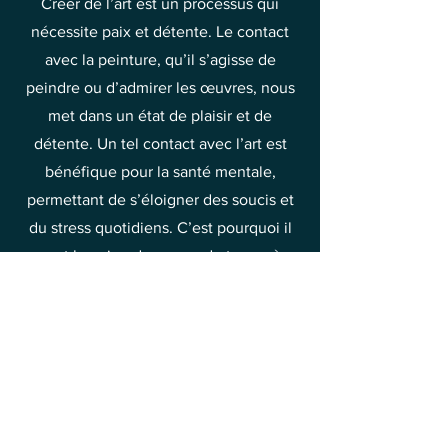
Créer de l’art est un processus qui
nécessite paix et détente. Le contact
avec la peinture, qu’il s’agisse de
peindre ou d’admirer les œuvres, nous
met dans un état de plaisir et de
détente. Un tel contact avec l’art est
bénéfique pour la santé mentale,
permettant de s’éloigner des soucis et
du stress quotidiens. C’est pourquoi il
vaut la peine de passer du temps à
découvrir la beauté de la peinture et à
en tirer joie et soulagement.
C’est l’une des méthodes pour élever
vos vibrations vers la joie et le bonheur.