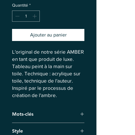
Quantité
*
Ajouter au panier
L'original de notre série AMBER
en tant que produit de luxe.
Tableau peint à la main sur
toile. Technique : acrylique sur
toile, technique de l'auteur.
Inspiré par le processus de
création de l'ambre.
Mots-clés
Forêt mystérieuse, Récif corallien, Fils
Style
d'énergie, Ordre du chaos,