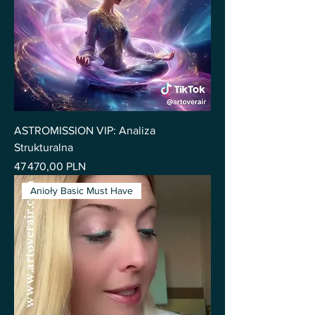
ASTROMISSION VIP: Analiza
Strukturalna
Prix
47 470,00 PLN
Anioły Basic Must Have