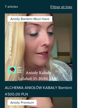
7 articles
Filtrer et trier
Anioły Bambini Must Have
ALCHEMIA ANIOŁÓW KABAŁY Bambini
Prix
4 500,00 PLN
Anioły Premium