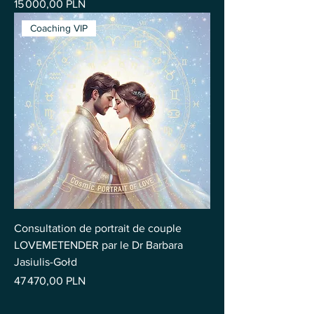
Prix
15 000,00 PLN
Coaching VIP
Consultation de portrait de couple
LOVEMETENDER par le Dr Barbara
Jasiulis-Gołd
Prix
47 470,00 PLN