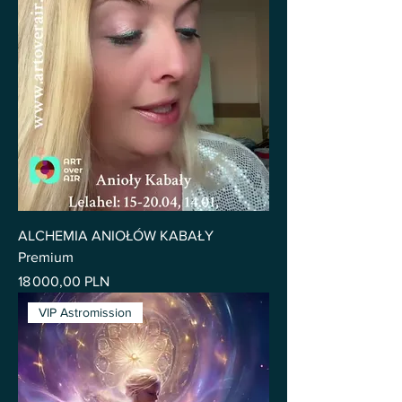
ALCHEMIA ANIOŁÓW KABAŁY
Premium
Prix
18 000,00 PLN
VIP Astromission