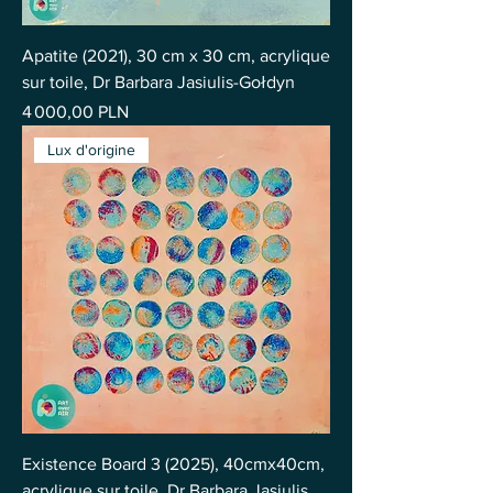
Apatite (2021), 30 cm x 30 cm, acrylique
sur toile, Dr Barbara Jasiulis-Gołdyn
Prix
4 000,00 PLN
Lux d'origine
Existence Board 3 (2025), 40cmx40cm,
acrylique sur toile, Dr Barbara Jasiulis