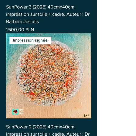
SunPower 3 (2025) 40cmx40cm,
impression sur toile + cadre, Auteur : Dr
Barbara Jasiulis
Prix
1 500,00 PLN
Impression signée
SunPower 2 (2025) 40cmx40cm,
impression sur toile + cadre, Auteur : Dr