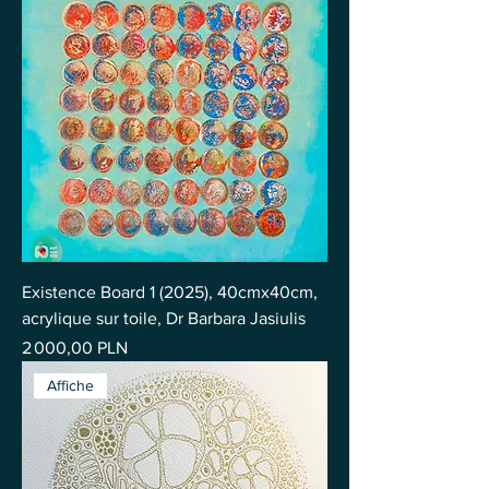
Existence Board 1 (2025), 40cmx40cm,
acrylique sur toile, Dr Barbara Jasiulis
Prix
2 000,00 PLN
Affiche