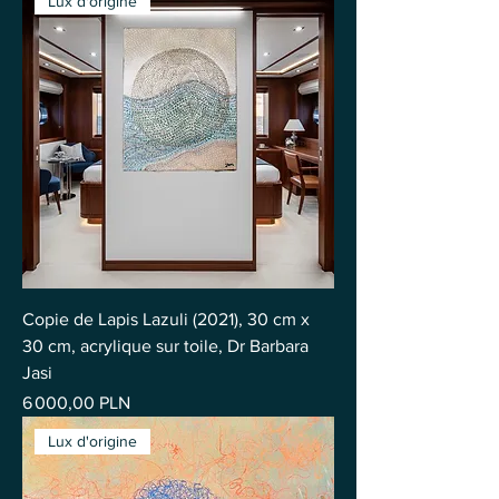
Lux d'origine
Copie de Lapis Lazuli (2021), 30 cm x
30 cm, acrylique sur toile, Dr Barbara
Jasi
Prix
6 000,00 PLN
Lux d'origine