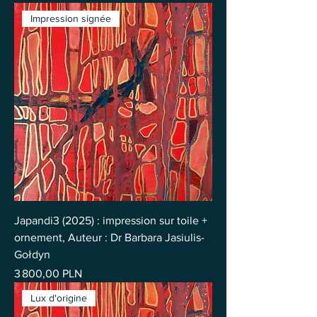
Impression signée
Japandi3 (2025) : impression sur toile +
ornement, Auteur : Dr Barbara Jasiulis-
Gołdyn
Prix
3 800,00 PLN
Lux d'origine