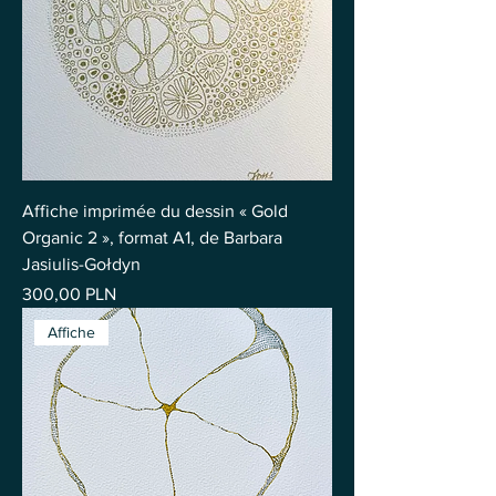
Affiche imprimée du dessin « Gold
Organic 2 », format A1, de Barbara
Jasiulis-Gołdyn
Prix
300,00 PLN
Affiche