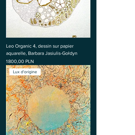
Leo Organic 4, dessin sur papier
aquarelle, Barbara Jasiulis-Gołdyn
Prix
1 800,00 PLN
Lux d'origine