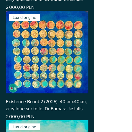
Prix
2 000,00 PLN
Lux d'origine
Existence Board 2 (2025), 40cmx40cm,
acrylique sur toile, Dr Barbara Jasiulis
Prix
2 000,00 PLN
Lux d'origine