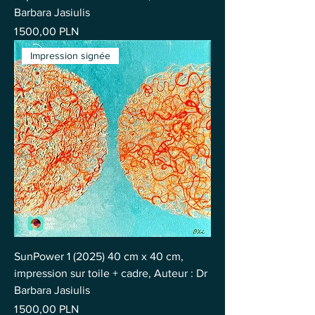
Barbara Jasiulis
Prix
1 500,00 PLN
Impression signée
SunPower 1 (2025) 40 cm x 40 cm,
impression sur toile + cadre, Auteur : Dr
Barbara Jasiulis
Prix
1 500,00 PLN