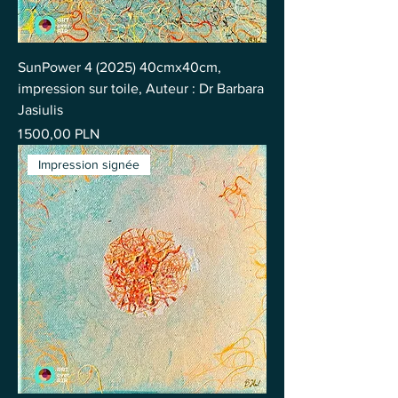
SunPower 4 (2025) 40cmx40cm,
impression sur toile, Auteur : Dr Barbara
Jasiulis
Prix
1 500,00 PLN
Impression signée