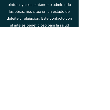
pintura, ya sea pintando o admirando
las obras, nos sitúa en un estado de
deleite y relajación. Este contacto con
el arte es beneficioso para la salud
mental, permitiendo alejarse de las
preocupaciones y el estrés cotidianos.
Por eso vale la pena dedicar tiempo a
descubrir la belleza de la pintura y a
encontrar en ella alegría y alivio.
Este es uno de los métodos para elevar
tus vibraciones hacia la alegría y la
felicidad.