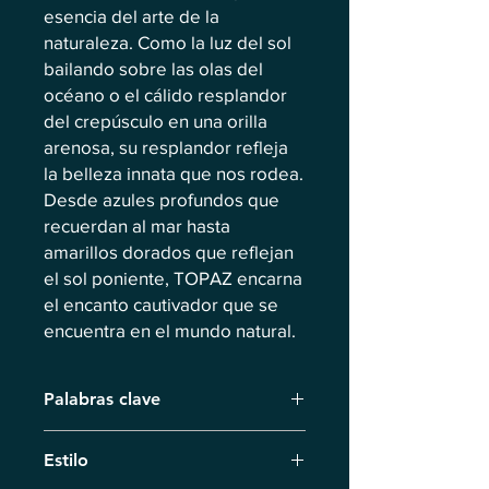
esencia del arte de la
naturaleza. Como la luz del sol
bailando sobre las olas del
océano o el cálido resplandor
del crepúsculo en una orilla
arenosa, su resplandor refleja
la belleza innata que nos rodea.
Desde azules profundos que
recuerdan al mar hasta
amarillos dorados que reflejan
el sol poniente, TOPAZ encarna
el encanto cautivador que se
encuentra en el mundo natural.
Palabras clave
Topacio, Cristal, Orgánico, Marino,
Estilo
Aleatoriedad, Misticismo, Delicadeza,
Playa, Infinito, Símbolo Circular,