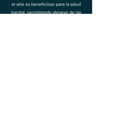
el arte es beneficioso para la salud
mental, permitiendo alejarse de las
preocupaciones y el estrés cotidianos.
Por eso vale la pena dedicar tiempo a
descubrir la belleza de la pintura y a
encontrar en ella alegría y alivio.
Este es uno de los métodos para elevar
tus vibraciones hacia la alegría y la
felicidad.