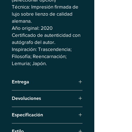
Técnica: Impresión firmada de
lujo sobre lienzo de calidad
alemana.
Año original: 2020
Certificado de autenticidad con
autógrafo del autor.
Inspiración: Trascendencia;
Filosofía; Reencarnación;
Lemuria; Japón.
Entrega
Entrega por mensajería en 7 días
Devoluciones
hábiles. En caso de pedidos
anticipados, acordamos la fecha de
Devuelva el producto en un plazo de
entrega individualmente.
Especificación
14 días. Reembolso en un plazo de 14
días desde la recepción de la
Impresión en lienzo de alta calidad:
devolución. Los gastos de envío de la
Estilo