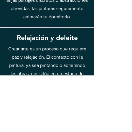
elijas paisajes discretos o abstracciones
atrevidas, las pinturas seguramente
animarán tu dormitorio.
Relajación y deleite
Crear arte es un proceso que requiere
paz y relajación. El contacto con la
pintura, ya sea pintando o admirando
las obras, nos sitúa en un estado de
deleite y relajación. Este contacto con
el arte es beneficioso para la salud
mental, permitiendo alejarse de las
preocupaciones y el estrés cotidianos.
Por eso vale la pena dedicar tiempo a
descubrir la belleza de la pintura y a
encontrar en ella alegría y alivio.