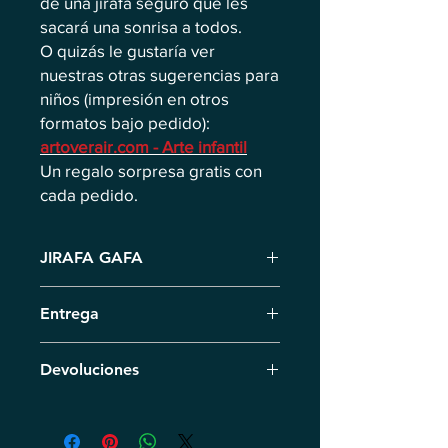
de una jirafa seguro que les
sacará una sonrisa a todos.
O quizás le gustaría ver
nuestras otras sugerencias para
niños (impresión en otros
formatos bajo pedido):
artoverair.com - Arte infantil
Un regalo sorpresa gratis con
cada pedido.
JIRAFA GAFA
¿Y qué es esto? La jirafa Gafa saltó a
Entrega
un cuadro abstracto y está sentada ahí
porque siempre soñó con un retrato
Entrega por mensajería en 7 días
generacional. No sé cuándo salté,
Devoluciones
laborables. En caso de preventa,
aunque es alta, no me di cuenta.
fijamos la fecha individualmente.
Devuelva el producto en un plazo de
14 días. Reembolso en un plazo de 14