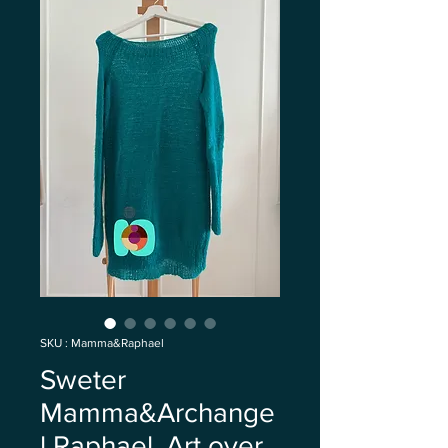
SKU : Mamma&Raphael
Sweter
Mamma&Archange
l Raphael, Art over