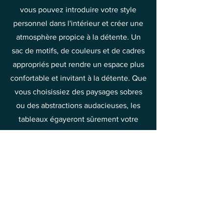
vous pouvez introduire votre style
personnel dans l'intérieur et créer une
atmosphère propice à la détente. Un
sac de motifs, de couleurs et de cadres
appropriés peut rendre un espace plus
confortable et invitant à la détente. Que
vous choisissiez des paysages sobres
ou des abstractions audacieuses, les
tableaux égayeront sûrement votre
chambre.
Détente et plaisir
Créer de l’art est un processus qui
nécessite paix et détente. Le contact
avec la peinture, qu’il s’agisse de