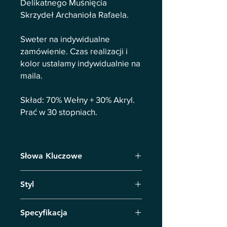
Delikatnego Muśnięcia
Skrzydeł Archanioła Rafaela.
Sweter na indywidualne
zamówienie. Czas realizacji i
kolor ustalamy indywidualnie na
maila.
Skład: 70% Wełny + 30% Akryl.
Prać w 30 stopniach.
Słowa Kluczowe
Sweter , Otulenie , Mindfullness,
Styl
Mamma, Love Autumn, Archanagel
Raphael Healing
Kolekcja Mamma & Archangel Raphael.
Specyfikacja
Sweter /Tunika 70% wełna + 30%
akryl. Otulenie Oryginalnym Swetrem