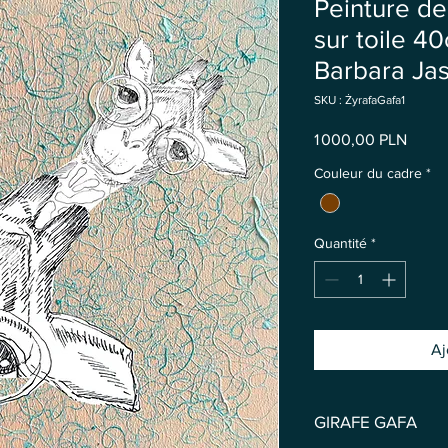
Peinture de
sur toile 4
Barbara Jas
SKU : ŻyrafaGafa1
Prix
1 000,00 PLN
Couleur du cadre
*
Quantité
*
Aj
GIRAFE GAFA