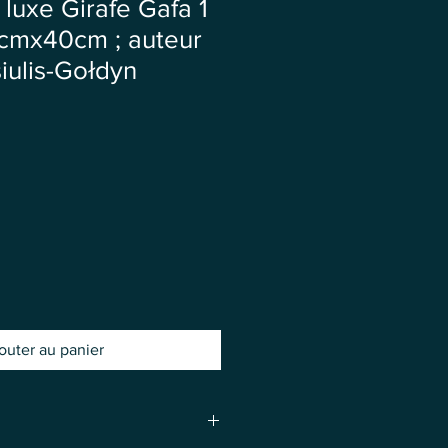
 luxe Girafe Gafa 1
0cmx40cm ; auteur
iulis-Gołdyn
outer au panier