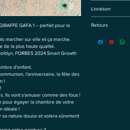
Gafa la girafe laisse 
Livraison
marche.
Livraison par coursie
Retours
GIRAFFE GAFA 1 – parfait pour la
précommandes, nous f
individuellement.
Vous disposez de 14 j
nts marcher sur elle et ça marche.
Remboursement sous 
 de la plus haute qualité.
retour. Les frais de r
s-Gołdyn, FORBES 2024 Smart Growth
mbre d'enfant.
mmunion, l'anniversaire, la fête des
n !
!
es. Ils vont s'amuser comme des fous !
e pour égayer la chambre de votre
n idéale !
r sa nature douce et volera sûrement
hoisir notre peinture ?