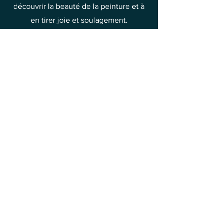
découvrir la beauté de la peinture et à
en tirer joie et soulagement.
C’est l’une des méthodes pour élever
vos vibrations vers la joie et le bonheur.