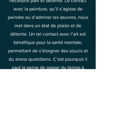
nécessite paix et détente. Le contact
avec la peinture, qu’il s’agisse de
peindre ou d’admirer les œuvres, nous
met dans un état de plaisir et de
détente. Un tel contact avec l’art est
bénéfique pour la santé mentale,
permettant de s’éloigner des soucis et
du stress quotidiens. C’est pourquoi il
vaut la peine de passer du temps à
découvrir la beauté de la peinture et à
en tirer joie et soulagement.
C’est l’une des méthodes pour élever
vos vibrations vers la joie et le bonheur.