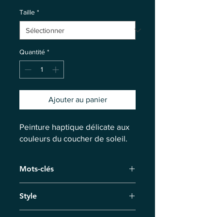
Taille
*
Quantité
*
Ajouter au panier
Peinture haptique délicate aux
couleurs du coucher de soleil.
Mots-clés
Douceur, Toucher, Infini de
Style
l'Existence, Trace, Au-delà du Temps
Expressionnisme abstrait,