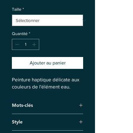
Taille
*
Quantité
*
Ajouter au panier
Peinture haptique délicate aux
couleurs de l'élément eau.
Mots-clés
Douceur, Toucher, Infini de
Style
l'Existence, Trace, Au-delà du Temps