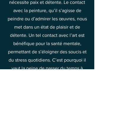
nécessite paix et détente. Le contact
avec la peinture, qu’il s’agisse de
peindre ou d’admirer les œuvres, nous
met dans un état de plaisir et de
détente. Un tel contact avec l’art est
bénéfique pour la santé mentale,
permettant de s’éloigner des soucis et
du stress quotidiens. C’est pourquoi il
vaut la peine de passer du temps à
découvrir la beauté de la peinture et à
en tirer joie et soulagement.
C’est l’une des méthodes pour élever
vos vibrations vers la joie et le bonheur.