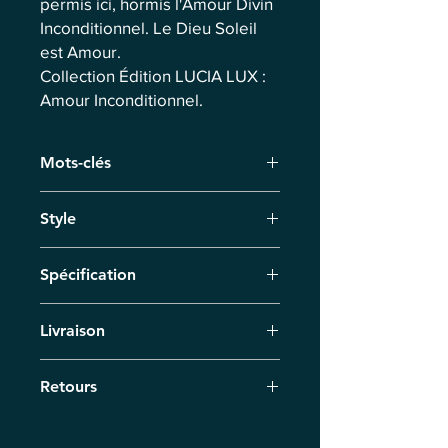
permis ici, hormis l'Amour Divin
Inconditionnel. Le Dieu Soleil
est Amour.
Collection Édition LUCIA LUX :
Amour Inconditionnel.
Mots-clés
Bracelet
Style
Collection Édition LUCIA LUX : Amour
Spécification
Inconditionnel.
Circonférence : 18 cm, cordon
Livraison
élastique transparent
Livraison par coursier sous 7 jours
Retours
ouvrés. Pour les précommandes, nous
fixons la date de livraison
Vous avez 14 jours pour retourner le
individuellement.
produit. Remboursement sous 14 jours