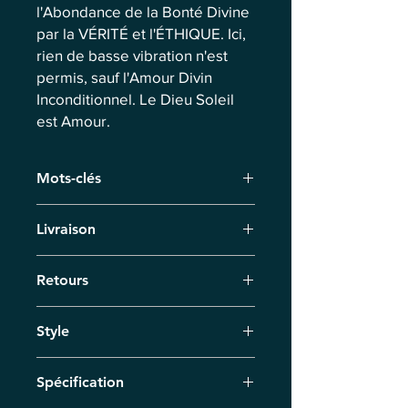
l'Abondance de la Bonté Divine
par la VÉRITÉ et l'ÉTHIQUE. Ici,
rien de basse vibration n'est
permis, sauf l'Amour Divin
Inconditionnel. Le Dieu Soleil
est Amour.
Mots-clés
Bracelet
Livraison
Livraison par coursier sous 7 jours
Retours
ouvrés. Pour les précommandes, nous
fixons la date de livraison
Vous avez 14 jours pour retourner le
individuellement.
Style
produit. Remboursement sous 14 jours
après réception du retour. Les frais de
Collection LUCIA
retour sont à la charge du client.
Spécification