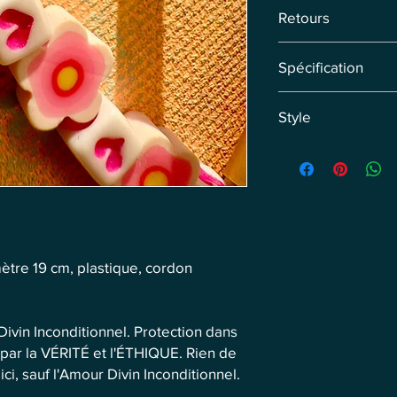
Livraison par coursie
Retours
précommandes, nous f
individuellement.
Vous disposez de 14 j
Spécification
Remboursement sous 
retour. Les frais de r
Circonférence : 19 cm
Style
GlamourCat
ètre 19 cm, plastique, cordon
vin Inconditionnel. Protection dans
par la VÉRITÉ et l'ÉTHIQUE. Rien de
ici, sauf l'Amour Divin Inconditionnel.