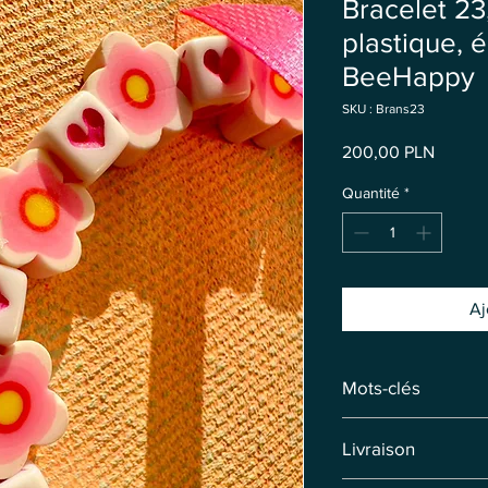
Bracelet 23
plastique, é
BeeHappy
SKU : Brans23
Prix
200,00 PLN
Quantité
*
Aj
Mots-clés
Bracelet
Livraison