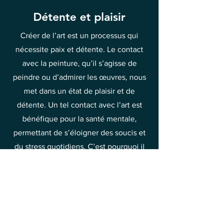
Détente et plaisir
Créer de l’art est un processus qui
nécessite paix et détente. Le contact
avec la peinture, qu’il s’agisse de
peindre ou d’admirer les œuvres, nous
met dans un état de plaisir et de
détente. Un tel contact avec l’art est
bénéfique pour la santé mentale,
permettant de s’éloigner des soucis et
du stress quotidiens. C’est pourquoi il
vaut la peine de passer du temps à
découvrir la beauté de la peinture et à
en tirer joie et soulagement.
C’est l’une des méthodes pour élever
vos vibrations vers la joie et le bonheur.