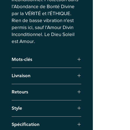
l'Abondance de Bonté Divine
par la VÉRITÉ et l'ÉTHIQUE.
Rien de basse vibration n'est
permis ici, sauf l'Amour Divin
Inconditionnel. Le Dieu Soleil
est Amour.
Mots-clés
Bracelet
Livraison
Livraison par coursier sous 7 jours
Retours
ouvrés. Pour les précommandes, nous
fixons la date de livraison
Vous disposez de 14 jours pour
individuellement.
Style
retourner le produit. Remboursement
sous 14 jours après réception du
UnconditionaLoveU
retour. Les frais de retour sont à la
Spécification
charge du client.