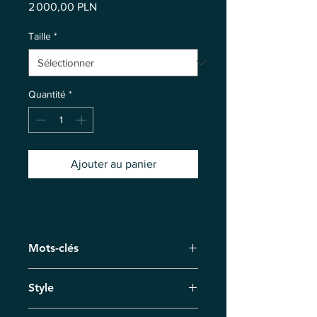
Prix
2 000,00 PLN
Taille
*
Quantité
*
Ajouter au panier
Mots-clés
Attrape-rêves, Infini de l'existence,
Style
Trace, Au-delà du temps
Expressionnisme abstrait,