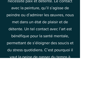
nécessite paix et détente. Le contact
avec la peinture, qu’il s’agisse de
peindre ou d’admirer les œuvres, nous
met dans un état de plaisir et de
détente. Un tel contact avec l’art est
bénéfique pour la santé mentale,
permettant de s’éloigner des soucis et
du stress quotidiens. C’est pourquoi il
vaut la peine de passer du temps à
découvrir la beauté de la peinture et à
en tirer joie et soulagement.
C’est l’une des méthodes pour élever
vos vibrations vers la joie et le bonheur.