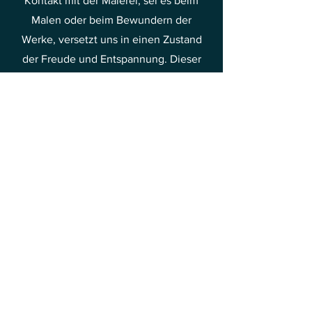
Kontakt mit der Malerei, sei es beim
Malen oder beim Bewundern der
Werke, versetzt uns in einen Zustand
der Freude und Entspannung. Dieser
Kontakt mit der Kunst ist gut für die
psychische Gesundheit und ermöglicht
es, den Alltagssorgen und dem Stress
zu entfliehen. Deshalb lohnt es sich,
Zeit damit zu verbringen, die Schönheit
der Malerei zu entdecken und daraus
Freude und Erleichterung zu schöpfen.
Dies ist eine der Methoden, Ihre
Schwingungen in Richtung Freude und
Glück zu steigern.