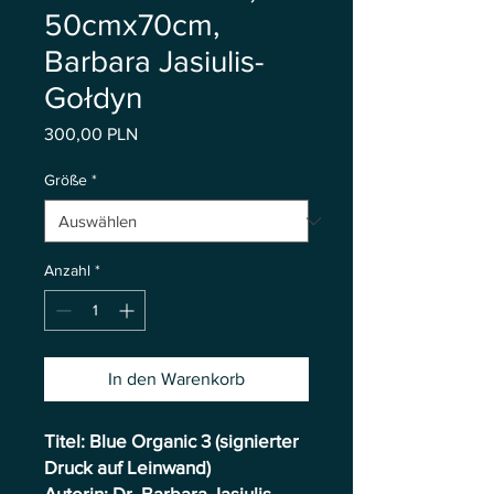
50cmx70cm,
Barbara Jasiulis-
Gołdyn
Preis
300,00 PLN
Größe
*
Anzahl
*
In den Warenkorb
Titel: Blue Organic 3 (signierter
Druck auf Leinwand)
Autorin: Dr. Barbara Jasiulis-