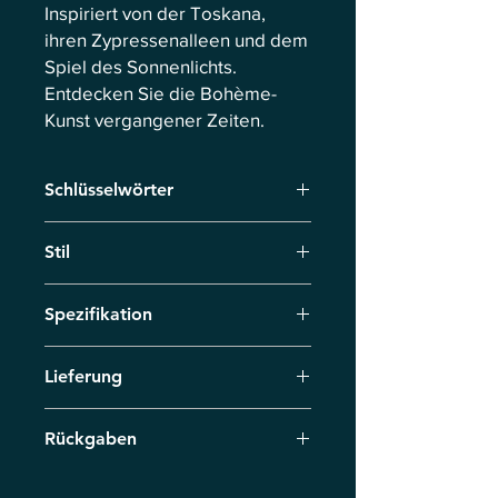
Inspiriert von der Toskana,
ihren Zypressenalleen und dem
Spiel des Sonnenlichts.
Entdecken Sie die Bohème-
Kunst vergangener Zeiten.
Schlüsselwörter
Toskana, Zypressen, Genuss, Wildnis,
Stil
Heiße Augusttage, Lichterspiel
Neoimpressionismus
Spezifikation
Originalgemälde, Maße 70 cm x 100
Lieferung
cm, Öl auf Karton.
Die Lieferung erfolgt per Kurierdienst
Rückgaben
innerhalb von 7 Werktagen. Bei
Vorbestellungen vereinbaren wir den
Senden Sie das Produkt innerhalb von
Liefertermin individuell.