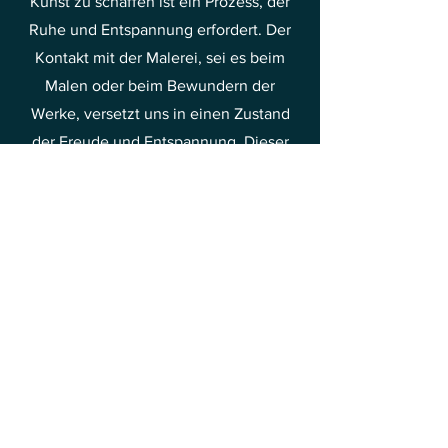
Kunst zu schaffen ist ein Prozess, der
Ruhe und Entspannung erfordert. Der
Kontakt mit der Malerei, sei es beim
Malen oder beim Bewundern der
Werke, versetzt uns in einen Zustand
der Freude und Entspannung. Dieser
Kontakt mit der Kunst ist gut für die
psychische Gesundheit und ermöglicht
es, den Alltagssorgen und dem Stress
zu entfliehen. Deshalb lohnt es sich,
Zeit damit zu verbringen, die Schönheit
der Malerei zu entdecken und daraus
Freude und Erleichterung zu schöpfen.
Dies ist eine der Methoden, Ihre
Schwingungen in Richtung Freude und
Glück zu steigern.