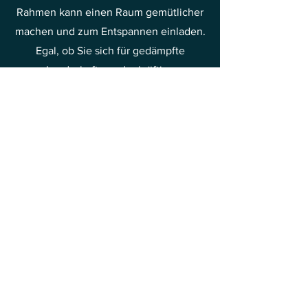
Rahmen kann einen Raum gemütlicher
machen und zum Entspannen einladen.
Egal, ob Sie sich für gedämpfte
Landschaften oder kräftige
Abstraktionen entscheiden, Gemälde
werden Ihr Schlafzimmer mit Sicherheit
beleben.
Entspannung und Genuss
Kunst zu schaffen ist ein Prozess, der
Ruhe und Entspannung erfordert. Der
Kontakt mit der Malerei, sei es beim
Malen oder beim Bewundern der
Werke, versetzt uns in einen Zustand
der Freude und Entspannung. Dieser