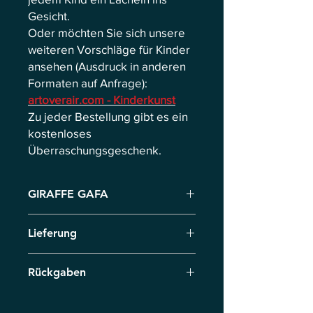
Gesicht.
Oder möchten Sie sich unsere
weiteren Vorschläge für Kinder
ansehen (Ausdruck in anderen
Formaten auf Anfrage):
artoverair.com - Kinderkunst
Zu jeder Bestellung gibt es ein
kostenloses
Überraschungsgeschenk.
GIRAFFE GAFA
Gafa, die Giraffe, lässt sich von ihren
Lieferung
Kindern auf ihr herumtrampeln und es
funktioniert.
Lieferung per Kurier innerhalb von 7
Rückgaben
Werktagen. Im Falle eines Vorverkaufs
legen wir den Termin individuell fest.
Senden Sie das Produkt innerhalb von