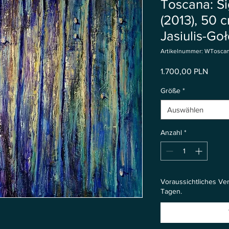
Toscana: Si
(2013), 50 
Jasiulis-Go
Artikelnummer: WTosca
Preis
1.700,00 PLN
Größe
*
Auswählen
Anzahl
*
Voraussichtliches Ve
Tagen.