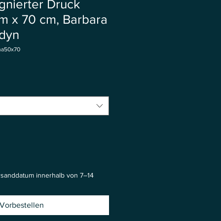
gnierter Druck
cm x 70 cm, Barbara
łdyn
na50x70
rsanddatum innerhalb von 7–14
Vorbestellen