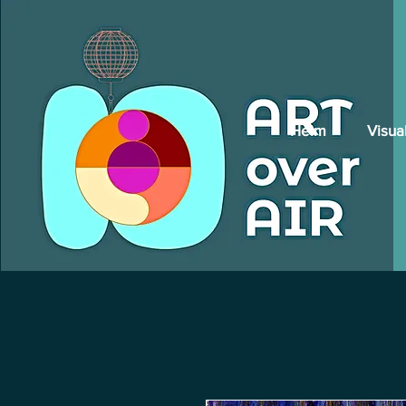
Heim
Visua