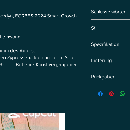
Schlüsselwörter
s-Gołdyn, FORBES 2024 Smart Growth
Toskana, Zypressen, 
Stil
Lichterspiel
f Leinwand
Neoimpressionismus
Spezifikation
ramm des Autors.
Signierter Druck auf
ihren Zypressenalleen und dem Spiel
Lieferung
50cm x 70cm, mit Auto
 Sie die Bohème-Kunst vergangener
Die Lieferung erfolgt
Rückgaben
Werktagen. Bei Vorbe
Liefertermin individuel
Senden Sie das Produ
Die Rückerstattung e
Erhalt der Rücksendu
Rücksendung trägt d