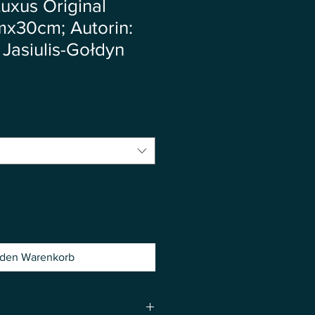
Luxus Original
mx30cm; Autorin:
 Jasiulis-Gołdyn
 den Warenkorb