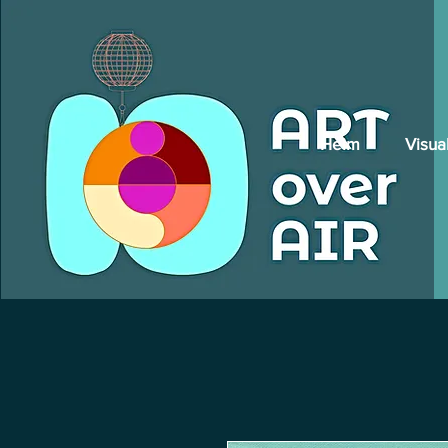
Heim
Visua