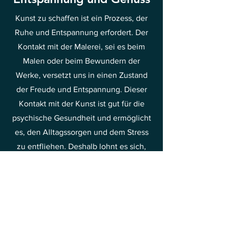
Kunst zu schaffen ist ein Prozess, der
Ruhe und Entspannung erfordert. Der
Kontakt mit der Malerei, sei es beim
Malen oder beim Bewundern der
Werke, versetzt uns in einen Zustand
der Freude und Entspannung. Dieser
Kontakt mit der Kunst ist gut für die
psychische Gesundheit und ermöglicht
es, den Alltagssorgen und dem Stress
zu entfliehen. Deshalb lohnt es sich,
Zeit damit zu verbringen, die Schönheit
der Malerei zu entdecken und daraus
Freude und Erleichterung zu schöpfen.
Dies ist eine der Methoden, Ihre
Schwingungen in Richtung Freude und