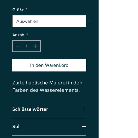
Größe
*
Anzahl
*
In den Warenkorb
Zarte haptische Malerei in den
Farben des Wasserelements.
Schlüsselwörter
Sanftheit, Berührung, Unendlichkeit
Stil
der Existenz, Spur, Jenseits der Zeit