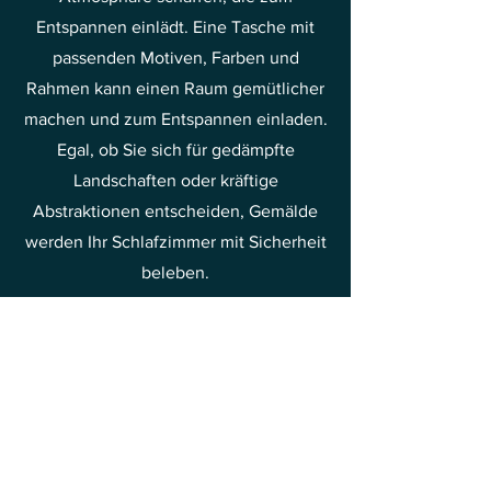
Entspannen einlädt. Eine Tasche mit
passenden Motiven, Farben und
Rahmen kann einen Raum gemütlicher
machen und zum Entspannen einladen.
Egal, ob Sie sich für gedämpfte
Landschaften oder kräftige
Abstraktionen entscheiden, Gemälde
werden Ihr Schlafzimmer mit Sicherheit
beleben.
Entspannung und Genuss
Kunst zu schaffen ist ein Prozess, der
Ruhe und Entspannung erfordert. Der
Kontakt mit der Malerei, sei es beim
Malen oder beim Bewundern der