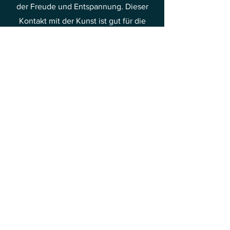
der Freude und Entspannung. Dieser
Kontakt mit der Kunst ist gut für die
psychische Gesundheit und ermöglicht
es, den Alltagssorgen und dem Stress
zu entfliehen. Deshalb lohnt es sich,
Zeit damit zu verbringen, die Schönheit
der Malerei zu entdecken und daraus
Freude und Erleichterung zu schöpfen.
Dies ist eine der Methoden, Ihre
Schwingungen in Richtung Freude und
Glück zu steigern.