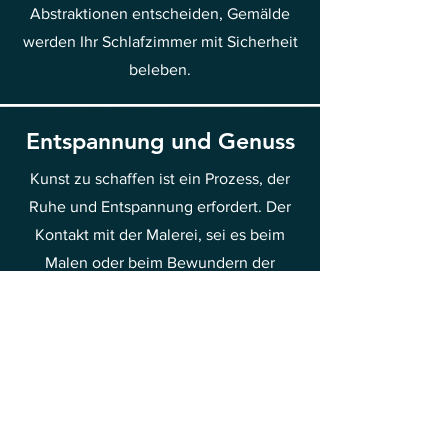
Abstraktionen entscheiden, Gemälde
werden Ihr Schlafzimmer mit Sicherheit
beleben.
Entspannung und Genuss
Kunst zu schaffen ist ein Prozess, der
Ruhe und Entspannung erfordert. Der
Kontakt mit der Malerei, sei es beim
Malen oder beim Bewundern der
Werke, versetzt uns in einen Zustand
der Freude und Entspannung. Dieser
Kontakt mit der Kunst ist gut für die
psychische Gesundheit und ermöglicht
es, den Alltagssorgen und dem Stress
zu entfliehen. Deshalb lohnt es sich,